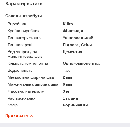
Характеристики
Основні атрибути
Виробник
Kiilto
Країна виробник
Фінляндія
Тип використання
Універсальний
Тип поверхні
Підлога, Стіни
Вид затірки для
Цементна
міжплиткових швів
Кількість компонентів
Однокомпонентна
Водостійкість
Так
Мінімальна ширина шва
2 мм
Максимальна ширина шва
6 мм
Фасовка матеріалу
3 кг
Час висихання
1 годин
Колір
Коричневий
Приховати