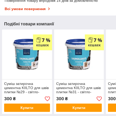
Повернення товару впродовж 14 днів за домовленістю
Всі умови повернення
Подібні товари компанії
Суміш затирочна
Суміш затирочна
Сумі
цементна KIILTO для швів
цементна KIILTO для швів
цеме
плитки №29 - світло-
плитки №31 - світло-
плит
бежева 1кг
коричнева 1кг
кори
300
300
300
₴
₴
Купити
Купити