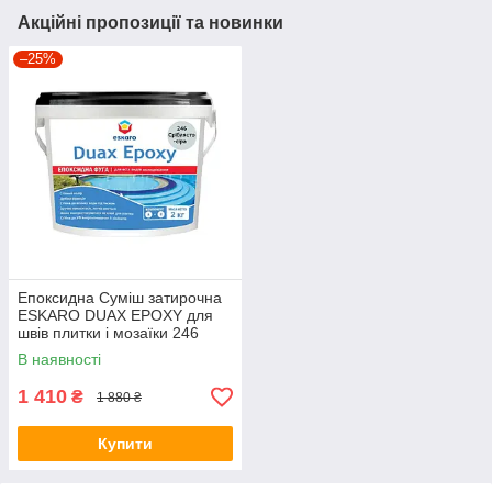
Акційні пропозиції та новинки
–25%
Епоксидна Суміш затирочна
ESKARO DUAX EPOXY для
швів плитки і мозаїки 246
сріблясто-сірий 2кг
В наявності
1 410
₴
1 880 ₴
Купити