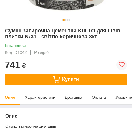
Суміш затирочна цементна KIILTO для швів
плитки №31 - світло-коричнева 3кг
В наявності
Код: D1042
Роздріб
741
₴
Купити
Опис
Характеристики
Доставка
Оплата
Умови п
Опис
Суміш затирочна для швів