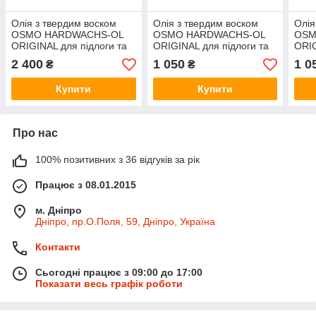
Олія з твердим воском
Олія з твердим воском
Олія
OSMO HARDWACHS-OL
OSMO HARDWACHS-OL
OSM
ORIGINAL для підлоги та
ORIGINAL для підлоги та
ORIG
виробів з деревини 3032-
виробів з деревини 3011-
виро
2 400
1 050
1 0
₴
₴
шовк.-матове 0,75 л
глянцева 0,125 л
напі
Купити
Купити
Про нас
100% позитивних з 36 відгуків за рік
Працює з 08.01.2015
м. Дніпро
Дніпро, пр.О.Поля, 59, Дніпро, Україна
Контакти
Сьогодні працює з 09:00 до 17:00
Показати весь графік роботи