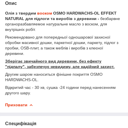
Опис
Олія з твердим
воском
OSMO HARDWACHS-OL EFFEKT
NATURAL для підлоги та виробів з деревини -
безбарвне
органоразбавляемое натуральне масло з воском, для
внутрішніх робіт.
Рекомендовано для попередньої одношарової захисної
обробки масивної дошки, паркетної дошки, паркету, підлог з
пробки, OSB-плит, а також меблів і виробів з клеєної
деревини.
Зберігає звичайного вид деревини, без ефекту
"підпалу", забезпечує невидиму, але надійний захист.
Другим шаром наноситься фінішне покриття OSMO
HARDWACHS-OL.
Відкритий час - 30 хв, сушка -24 години перед нанесенням
другого шару.
Приховати
Специфікація