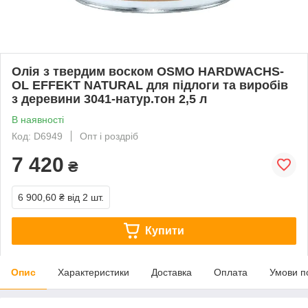
Олія з твердим воском OSMO HARDWACHS-
OL EFFEKT NATURAL для підлоги та виробів
з деревини 3041-натур.тон 2,5 л
В наявності
Код: D6949
Опт і роздріб
7 420
₴
6 900,60 ₴
від 2 шт.
Купити
Опис
Характеристики
Доставка
Оплата
Умови п