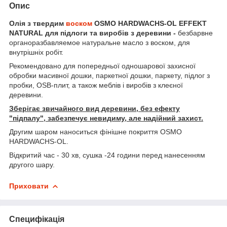
Опис
Олія з твердим
воском
OSMO HARDWACHS-OL EFFEKT
NATURAL для підлоги та виробів з деревини -
безбарвне
органоразбавляемое натуральне масло з воском, для
внутрішніх робіт.
Рекомендовано для попередньої одношарової захисної
обробки масивної дошки, паркетної дошки, паркету, підлог з
пробки, OSB-плит, а також меблів і виробів з клеєної
деревини.
Зберігає звичайного вид деревини, без ефекту
"підпалу", забезпечує невидиму, але надійний захист.
Другим шаром наноситься фінішне покриття OSMO
HARDWACHS-OL.
Відкритий час - 30 хв, сушка -24 години перед нанесенням
другого шару.
Приховати
Специфікація