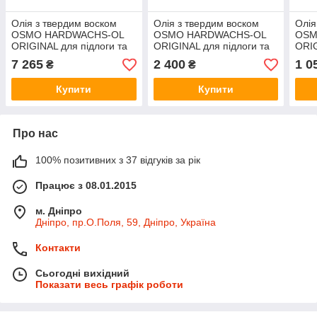
Олія з твердим воском
Олія з твердим воском
Олія
OSMO HARDWACHS-OL
OSMO HARDWACHS-OL
OSM
ORIGINAL для підлоги та
ORIGINAL для підлоги та
ORIG
виробів з деревини 3032-
виробів з деревини 3032-
виро
7 265
2 400
1 0
₴
₴
шовк.-матове 2,5 л
шовк.-матове 0,75 л
глян
Купити
Купити
Про нас
100% позитивних з 37 відгуків за рік
Працює з 08.01.2015
м. Дніпро
Дніпро, пр.О.Поля, 59, Дніпро, Україна
Контакти
Сьогодні вихідний
Показати весь графік роботи