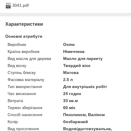
3041.pdf
Характеристики
Основні атрибути
Виробник
Osmo
Країна виробник
Німеччина
Вид масла для дерева
Масло для паркету
Вид воску
Твердий віск
Ступінь блиску
Матова
Фасовка матеріалу
2.5 л
Тип використання
Для внутрішніх робіт
Час висихання
24 годин
Витрата
33 кв.м
Термін зберігання
60 міс
Спосіб нанесення
Пензликом, Валіком
Колір
безбарвний
Вид просочення
Водовідштовхувальна,