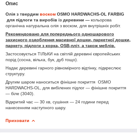
Опис
Олія з твердим
воском
OSMO HARDWACHS-OL FARBIG
для підлоги та виробів із деревини —
кольорова
органічна натуральна олія з воском, для внутрішніх робіт.
Рекомендовано для попереднього одношарового
захисного оздоблення масивної дошки, паркетної дошки,
паркету, підлоги з корка, OSB-пліт, а також меблів.
Застосовується ТІЛЬКИ на світлій деревині європейських
порід (сосна, вільха, бук, дуб тощо).
Надає деревині гарного рівномірного відтінку, підкреслює
структуру.
Другим шаром наноситься фінішне покриття OSMO
HARDWACHS-OL, для вибілених підлог — фінішне покриття
— біле (3040).
Відкритий час — 30 хв, сушіння — 24 години перед
нанесенням наступного шару.
Приховати