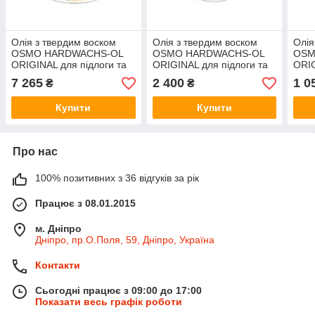
Олія з твердим воском
Олія з твердим воском
Олія
OSMO HARDWACHS-OL
OSMO HARDWACHS-OL
OSM
ORIGINAL для підлоги та
ORIGINAL для підлоги та
ORIG
виробів з деревини 3032-
виробів з деревини 3032-
виро
7 265
2 400
1 0
₴
₴
шовк.-матове 2,5 л
шовк.-матове 0,75 л
глян
Купити
Купити
Про нас
100% позитивних з 36 відгуків за рік
Працює з 08.01.2015
м. Дніпро
Дніпро, пр.О.Поля, 59, Дніпро, Україна
Контакти
Сьогодні працює з 09:00 до 17:00
Показати весь графік роботи