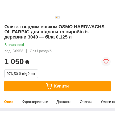
Олія з твердим воском OSMO HARDWACHS-
OL FARBIG для підлоги та виробів із
деревини 3040 — біла 0,125 л
В наявності
Код: D6958
Опт і роздріб
1 050
₴
976,50 ₴
від 2 шт.
Купити
Опис
Характеристики
Доставка
Оплата
Умови п