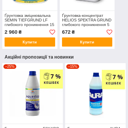
Ґрунтовка зміцнювальна
Ґрунтовка-концентрат
SEMIN TIEFGRUND LF
HELIOS SPEKTRA GRUND
глибокого проникнення 15
глибокого проникнення 5
кг
л
2 960
672
₴
₴
Купити
Купити
Акційні пропозиції та новинки
–25%
–15%