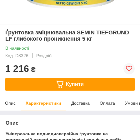
Ґрунтовка зміцнювальна SEMIN TIEFGRUND
LF глибокого проникнення 5 кг
В наявності
Код: D8326
Роздріб
1 216
₴
Купити
Опис
Характеристики
Доставка
Оплата
Умови 
Опис
Універсальна воднодисперсійна ґрунтовка на
синтетичній основі для внутрішніх і зовнішніх робіт.