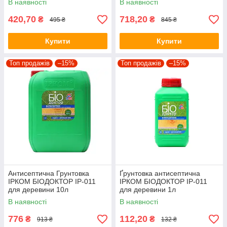
В наявності
В наявності
420,70
718,20
₴
₴
495 ₴
845 ₴
Купити
Купити
Топ продажів
–15%
Топ продажів
–15%
Антисептична Грунтовка
Ґрунтовка антисептична
ІРКОМ БІОДОКТОР ІР-011
ІРКОМ БІОДОКТОР ІР-011
для деревини 10л
для деревини 1л
В наявності
В наявності
776
112,20
₴
₴
913 ₴
132 ₴