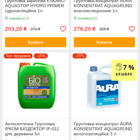
Грунтовка акрилова ESKARO
Грунтовка-концентрат AURA
AQUASTOP HYDRO PRIMER
KONSENTRAT AQUAGRUND
гідроізоляційна 1л
влагоізоляціонние 1л
В наявності
В наявності
203,20
276,20
₴
₴
271 ₴
325 ₴
Купити
Купити
Топ продажів
–15%
–15%
Антисептична Грунтовка
Ґрунтовка-концентрат AURA
ІРКОМ БІОДОКТОР ІР-011
KONSENTRAT AQUAGRUND
для деревини 5л
вологоізоляційна 3 л