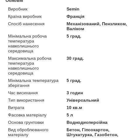
Основні
Виробник
Semin
Країна виробник
Франція
Спосіб нанесення
Механізований, Пензликом,
Валіком
Мінімальна робоча
5 град.
температура
навколишнього
середовища
Максимальна робоча
30 град.
температура
навколишнього
середовища
Мінімальна температура
5 град.
зберігання
Час висихання
3 годин
Тип використання
Універсальний
Витрата
10 кв.м
Фасовка матеріалу
5 л
Основа грунтовки
Воднодисперсійна
Вид оброблюваного
Бетон, Гіпсокартон,
матеріалу
Штукатурка, Газобетон,