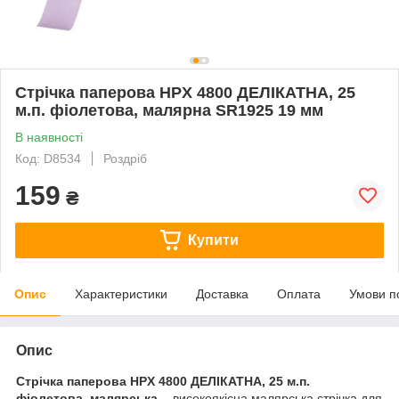
Стрічка паперова HPX 4800 ДЕЛІКАТНА, 25
м.п. фіолетова, малярна SR1925 19 мм
В наявності
Код: D8534
Роздріб
159
₴
Купити
Опис
Характеристики
Доставка
Оплата
Умови п
Опис
Стрічка паперова HPX 4800 ДЕЛІКАТНА, 25 м.п.
фіолетова, малярська -
високоякісна малярська стрічка для