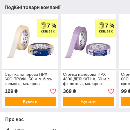
Подібні товари компанії
Стрічка паперова HPX
Стрічка паперова HPX
Стрі
60С ПРОФІ, 50 м.п. біло-
4800 ДЕЛІКАТНА, 50 м.п.
60С 
кремова, малярна
фіолетова, малярна
крем
MA2550 25 мм
PW2550 24 мм
MA1
129
369
99
₴
₴
Купити
Купити
Про нас