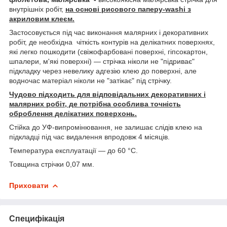
внутрішніх робіт,
на основі рисового паперу-washi з
акриловим клеєм.
Застосовується під час виконання малярних і декоративних
робіт, де необхідна чіткість контурів на делікатних поверхнях,
які легко пошкодити (свіжофарбовані поверхні, гіпсокартон,
шпалери, м'які поверхні) — стрічка ніколи не "підриває"
підкладку через невелику адгезію клею до поверхні, але
водночас матеріал ніколи не "затікає" під стрічку.
Чудово підходить для відповідальних декоративних і
малярних робіт, де потрібна особлива точність
оброблення делікатних поверхонь.
Стійка до УФ-випромінювання, не залишає слідів клею на
підкладці під час видалення впродовж 4 місяців.
Температура експлуатації — до 60 °C.
Товщина стрічки 0,07 мм.
Приховати
Специфікація