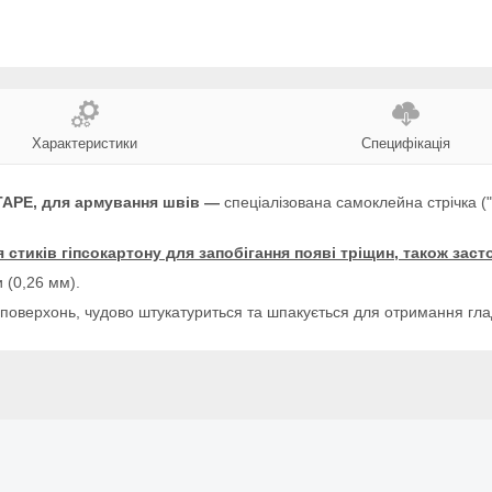
Характеристики
Специфікація
TAPE, для армування швів —
спеціалізована самоклейна стрічка ("
тиків гіпсокартону для запобігання появі тріщин, також заст
и (0,26 мм).
поверхонь, чудово штукатуриться та шпакується для отримання глад