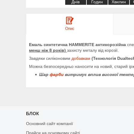
Днів
Годин
Хвилин
Опис
Емаль синтетична HAMMERITE антикорозійна
спе
менш ніж 8 років)
захисту металу від корозії.
Завдяки силіконовим
добавкам
(Технологія Dualtec
Можна безпосередньо наносити на новий, старий ір
Шар
фарби
витримує вплив високої темпе
БЛОК
Основний сайт компанії
Прайси на основному сайті