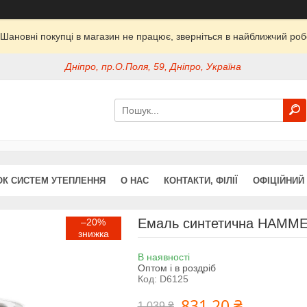
Шановні покупці в магазин не працює, зверніться в найближчий ро
Дніпро, пр.О.Поля, 59, Дніпро, Україна
ОК СИСТЕМ УТЕПЛЕННЯ
О НАС
КОНТАКТИ, ФІЛІЇ
ОФІЦІЙНИЙ
Емаль синтетична HAMMER
–20%
В наявності
Оптом і в роздріб
Код:
D6125
831,20 ₴
1 039 ₴