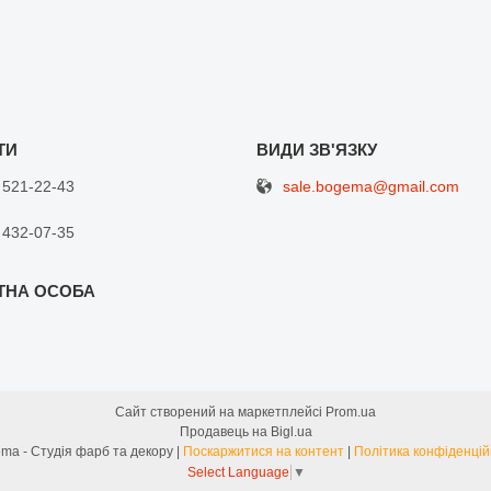
sale.bogema@gmail.com
 521-22-43
 432-07-35
Сайт створений на маркетплейсі
Prom.ua
Продавець на Bigl.ua
Bogema - Студія фарб та декору |
Поскаржитися на контент
|
Політика конфіденцій
Select Language
▼