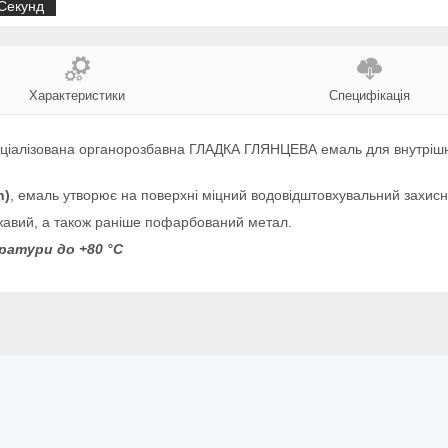
Секунд
Характеристики
Специфікація
ціалізована органорозбавна ГЛАДКА ГЛЯНЦЕВА емаль для внутрішніх 
h)
, емаль утворює на поверхні міцний водовідштовхувальний захис
жавий, а також раніше пофарбований метал.
ратури до +80 °C