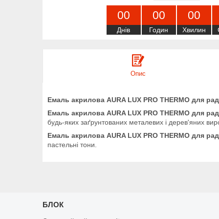
0
0
0
0
0
0
Днів
Годин
Хвилин
Опис
Емаль акрилова AURA LUX PRO THERMO для раді
Емаль акрилова AURA LUX PRO THERMO для раді
будь-яких заґрунтованих металевих і дерев'яних виро
Емаль акрилова AURA LUX PRO THERMO для раді
пастельні тони.
БЛОК