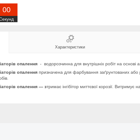
0
0
Секунд
Характеристики
аторів опалення
- водорозчинна для внутрішніх робіт на основі а
аторів опалення
призначена для фарбування заґрунтованих або р
бів.
аторів опалення — з
тримає інгібітор миттєвої корозії. Витримує н