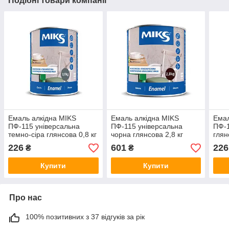
Подібні товари компанії
Емаль алкідна MIKS
Емаль алкідна MIKS
Емал
ПФ-115 універсальна
ПФ-115 універсальна
ПФ-1
темно-сіра глянсова 0,8 кг
чорна глянсова 2,8 кг
глян
226
601
226
₴
₴
Купити
Купити
Про нас
100% позитивних з 37 відгуків за рік