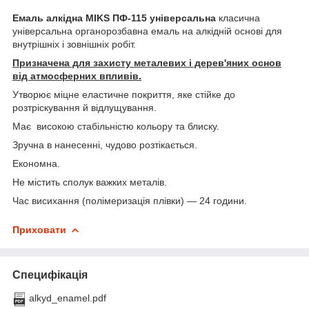
Емаль алкідна MIKS ПФ-115 універсальна
класична
універсальна органорозбавна емаль на алкідній основі для
внутрішніх і зовнішніх робіт.
Призначена для захисту металевих і дерев'яних основ
від атмосферних впливів.
Утворює міцне еластичне покриття, яке стійке до
розтріскування й відлущування.
Має високою стабільністю кольору та блиску.
Зручна в нанесенні, чудово розтікається.
Економна.
Не містить сполук важких металів.
Час висихання (полімеризація плівки) — 24 години.
Приховати
Специфікація
alkyd_enamel.pdf