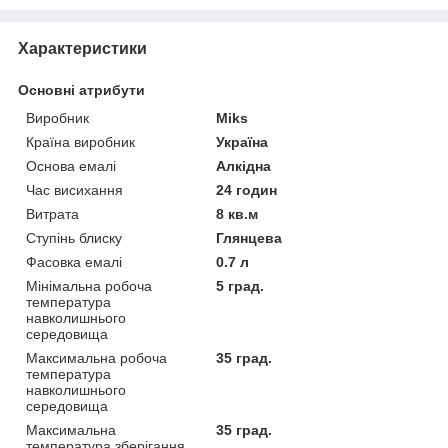
Характеристики
Основні атрибути
Виробник
Miks
Країна виробник
Україна
Основа емалі
Алкідна
Час висихання
24 годин
Витрата
8 кв.м
Ступінь блиску
Глянцева
Фасовка емалі
0.7 л
Мінімальна робоча
5 град.
температура
навколишнього
середовища
Максимальна робоча
35 град.
температура
навколишнього
середовища
Максимальна
35 град.
температура зберігання