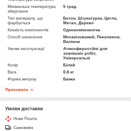
Мінімальна температура
5 град.
зберігання
Тип матеріалу, що
Бетон, Штукатурка, Цегла,
фарбується
Метал, Дерево
Кількість компонентів
Однокомпонентна
Спосіб нанесення
Механізований, Пензликом,
Валіком
Умови експлуатації
Атмосферостійкі для
зовнішніх робіт,
Універсальні
Колір
Білий
Вага
0.8 кг
Форма випуску
Банка
Приховати
Умови доставки
Нова Пошта
Самовивіз