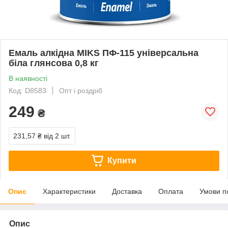
Емаль алкідна MIKS ПФ-115 універсальна
біла глянсова 0,8 кг
В наявності
Код: D8583
Опт і роздріб
249
₴
231,57 ₴
від 2 шт.
Купити
Опис
Характеристики
Доставка
Оплата
Умови п
Опис