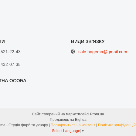
sale.bogema@gmail.com
 521-22-43
 432-07-35
Сайт створений на маркетплейсі
Prom.ua
Продавець на Bigl.ua
Bogema - Студія фарб та декору |
Поскаржитися на контент
|
Політика конфіденцій
Select Language
▼