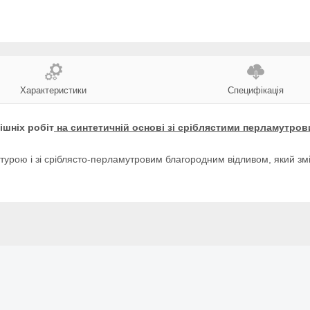
Характеристики
Специфікація
ішніх робіт
на синтетичній основі зі сріблястими перламутров
турою і зі сріблясто-перламутровим благородним відливом, який змі