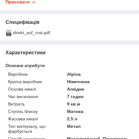
Приховати
Специфікація
direkt_auf_rost.pdf
Характеристики
Основні атрибути
Виробник
Alpina
Країна виробник
Німеччина
Основа емалі
Алкідна
Час висихання
7 годин
Витрата
9 кв.м
Ступінь блиску
Матова
Фасовка емалі
2.5 л
Тип матеріалу, що
Метал
фарбується
Спосіб нанесення
Механізований, Пензликом,