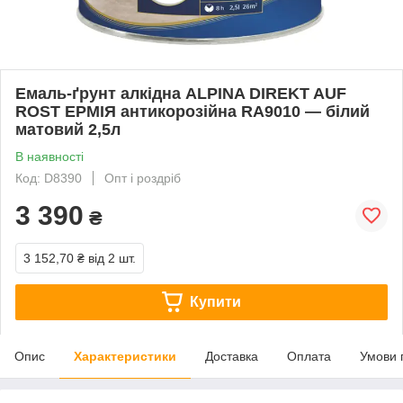
Емаль-ґрунт алкідна ALPINA DIREKT AUF
ROST ЕРМІЯ антикорозійна RA9010 — білий
матовий 2,5л
В наявності
Код: D8390
Опт і роздріб
3 390
₴
3 152,70 ₴
від 2 шт.
Купити
Опис
Характеристики
Доставка
Оплата
Умови 