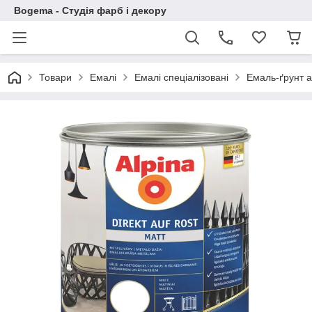
Bogema - Студія фарб і декору
Товари
Емалі
Емалі спеціалізовані
Емаль-ґрунт 