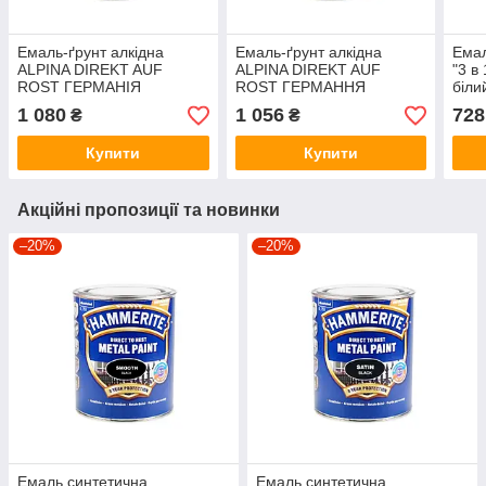
Емаль-ґрунт алкідна
Емаль-ґрунт алкідна
Емал
ALPINA DIREKT AUF
ALPINA DIREKT AUF
"3 в
ROST ГЕРМАНІЯ
ROST ГЕРМАННЯ
біли
антикорозійна RAL 9010
антикорозійна RAL 7001
1 080
1 056
728
₴
₴
— білий матовий 0,75 л
— світло-сірий мат. 0,75л
Купити
Купити
Акційні пропозиції та новинки
–20%
–20%
Емаль синтетична
Емаль синтетична