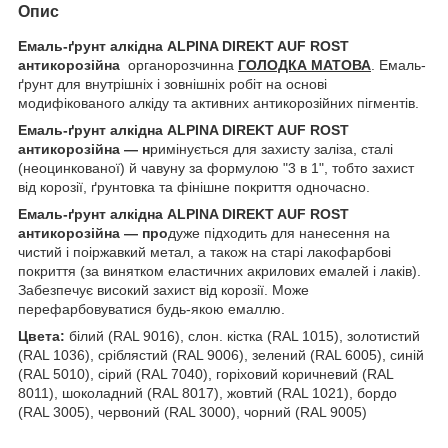
Опис
Емаль-ґрунт алкідна ALPINA DIREKT AUF ROST
антикорозійна
органорозчинна
ГОЛОДКА МАТОВА
. Емаль-
ґрунт для внутрішніх і зовнішніх робіт на основі
модифікованого алкіду та активних антикорозійних пігментів.
Емаль-ґрунт алкідна ALPINA DIREKT AUF ROST
антикорозійна — н
римінується для захисту заліза, сталі
(неоцинкованої) й чавуну за формулою "3 в 1", тобто захист
від корозії, ґрунтовка та фінішне покриття одночасно.
Емаль-ґрунт алкідна ALPINA DIREKT AUF ROST
антикорозійна — про
дуже підходить для нанесення на
чистий і поіржавкий метал, а також на старі лакофарбові
покриття (за винятком еластичних акрилових емалей і лаків).
Забезпечує високий захист від корозії. Може
перефарбовуватися будь-якою емаллю.
Цвета:
білий (RAL 9016), слон. кістка (RAL 1015), золотистий
(RAL 1036), сріблястий (RAL 9006), зелений (RAL 6005), синій
(RAL 5010), сірий (RAL 7040), горіховий коричневий (RAL
8011), шоколадний (RAL 8017), жовтий (RAL 1021), бордо
(RAL 3005), червоний (RAL 3000), чорний (RAL 9005)