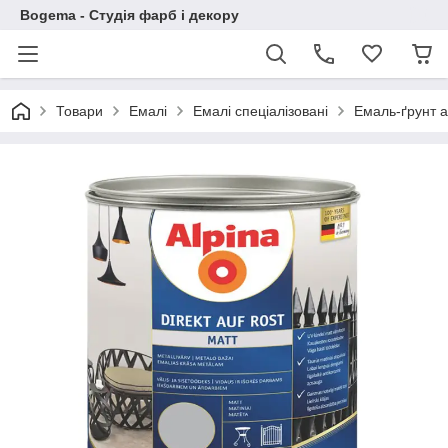
Bogema - Студія фарб і декору
Товари
Емалі
Емалі спеціалізовані
Емаль-ґрунт 