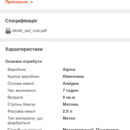
Приховати
Специфікація
direkt_auf_rost.pdf
Характеристики
Основні атрибути
Виробник
Alpina
Країна виробник
Німеччина
Основа емалі
Алкідна
Час висихання
7 годин
Витрата
9 кв.м
Ступінь блиску
Матова
Фасовка емалі
2.5 л
Тип матеріалу, що
Метал
фарбується
Спосіб нанесення
Механізований, Пензликом,