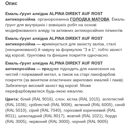
Опис
Емаль-ґрунт алкідна ALPINA DIREKT AUF ROST
антикорозійна
органорозчинна
ГОЛОДКА МАТОВА
. Емаль-
ґрунт для внутрішніх і зовнішніх робіт на основі
модифікованого алкіду та активних антикорозійних пігментів.
Емаль-ґрунт алкідна ALPINA DIREKT AUF ROST
антикорозійна — н
римінується для захисту заліза, сталі
(неоцинкованої) й чавуну за формулою "3 в 1", тобто захист
від корозії, ґрунтовка та фінішне покриття одночасно.
Емаль-ґрунт алкідна ALPINA DIREKT AUF ROST
антикорозійна — про
дуже підходить для нанесення на
чистий і поіржавкий метал, а також на старі лакофарбові
покриття (за винятком еластичних акрилових емалей і лаків).
Забезпечує високий захист від корозії. Може
перефарбовуватися будь-якою емаллю.
Цвета:
білий (RAL 9016), слон. кістка (RAL 1015), золотистий
(RAL 1036), сріблястий (RAL 9006), зелений (RAL 6005), синій
(RAL 5010), сірий (RAL 7040), горіховий коричневий (RAL
8011), шоколадний (RAL 8017), жовтий (RAL 1021), бордо
(RAL 3005), червоний (RAL 3000), чорний (RAL 9005)