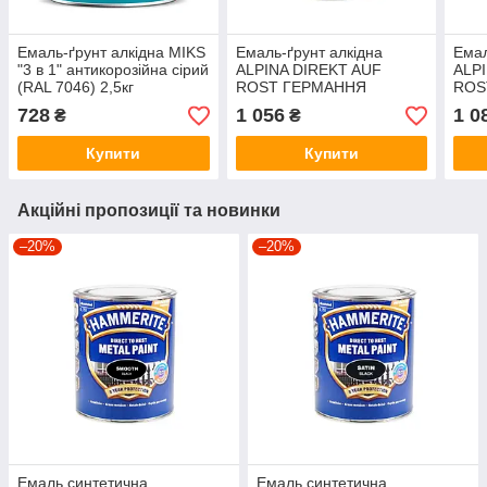
Емаль-ґрунт алкідна MIKS
Емаль-ґрунт алкідна
Емал
"3 в 1" антикорозійна сірий
ALPINA DIREKT AUF
ALP
(RAL 7046) 2,5кг
ROST ГЕРМАННЯ
ROS
антикорозійна RAL 7001
анти
728
1 056
1 0
₴
₴
— світло-сірий мат. 0,75л
— бі
Купити
Купити
Акційні пропозиції та новинки
–20%
–20%
Емаль синтетична
Емаль синтетична