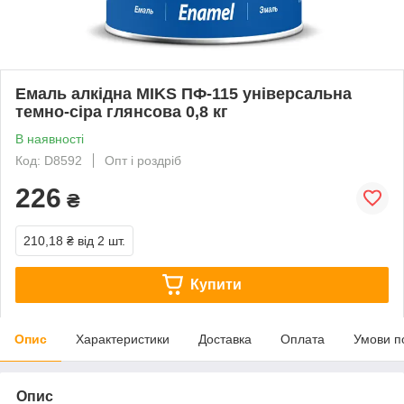
Емаль алкідна MIKS ПФ-115 універсальна
темно-сіра глянсова 0,8 кг
В наявності
Код: D8592
Опт і роздріб
226
₴
210,18 ₴
від 2 шт.
Купити
Опис
Характеристики
Доставка
Оплата
Умови п
Опис