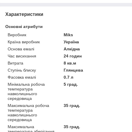
Характеристики
Основні атрибути
Виробник
Miks
Країна виробник
Україна
Основа емалі
Алкідна
Час висихання
24 годин
Витрата
8 кв.м
Ступінь блиску
Глянцева
Фасовка емалі
0.7 л
Мінімальна робоча
5 град.
температура
навколишнього
середовища
Максимальна робоча
35 град.
температура
навколишнього
середовища
Максимальна
35 град.
температура зберігання