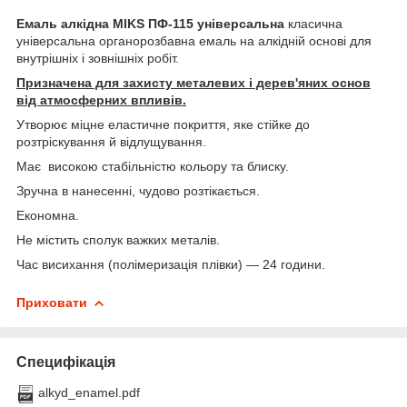
Емаль алкідна MIKS ПФ-115 універсальна
класична
універсальна органорозбавна емаль на алкідній основі для
внутрішніх і зовнішніх робіт.
Призначена для захисту металевих і дерев'яних основ
від атмосферних впливів.
Утворює міцне еластичне покриття, яке стійке до
розтріскування й відлущування.
Має високою стабільністю кольору та блиску.
Зручна в нанесенні, чудово розтікається.
Економна.
Не містить сполук важких металів.
Час висихання (полімеризація плівки) — 24 години.
Приховати
Специфікація
alkyd_enamel.pdf