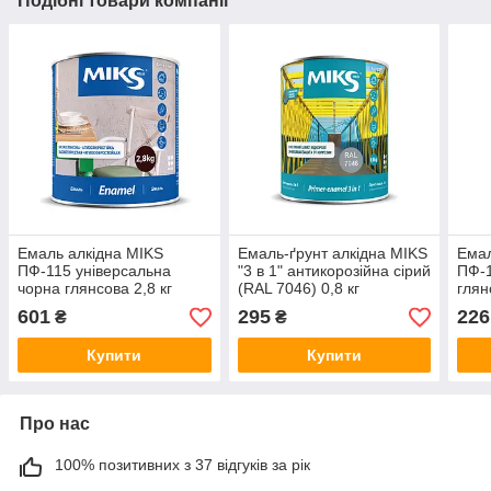
Подібні товари компанії
Емаль алкідна MIKS
Емаль-ґрунт алкідна MIKS
Емал
ПФ-115 універсальна
"3 в 1" антикорозійна сірий
ПФ-1
чорна глянсова 2,8 кг
(RAL 7046) 0,8 кг
глян
601
295
226
₴
₴
Купити
Купити
Про нас
100% позитивних з 37 відгуків за рік