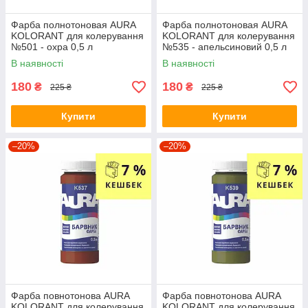
Фарба полнотоновая AURA
Фарба полнотоновая AURA
KOLORANT для колерування
KOLORANT для колерування
№501 - охра 0,5 л
№535 - апельсиновий 0,5 л
В наявності
В наявності
180
180
₴
₴
225 ₴
225 ₴
Купити
Купити
–20%
–20%
Фарба повнотонова AURA
Фарба повнотонова AURA
KOLORANT для колерування
KOLORANT для колерування