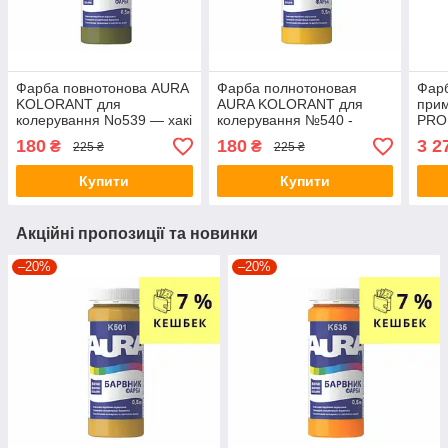
Фарба повнотонова AURA
Фарба полнотоновая
Фарб
KOLORANT для
AURA KOLORANT для
при
колерування No539 — хакі
колерування №540 -
PRO 
0,5 л
золотий 0,5 л
4,75
180
180
3 2
₴
₴
225 ₴
225 ₴
Купити
Купити
Акційні пропозиції та новинки
–20%
–20%