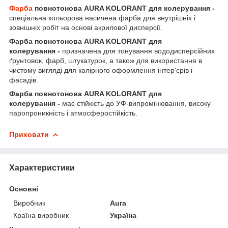
Фарба
повнотонова AURA KOLORANT для колерування -
спеціальна кольорова насичена фарба для внутрішніх і
зовнішніх робіт на основі акрилової дисперсії.
Фарба повнотонова AURA KOLORANT для
колерування -
призначена для тонування вододисперсійних
ґрунтовок, фарб, штукатурок, а також для використання в
чистому вигляді для колірного оформлення інтер'єрів і
фасадів.
Фарба повнотонова AURA KOLORANT для
колерування -
має стійкість до УФ-випромінювання, високу
паропроникність і атмосферостійкість.
Приховати
Характеристики
Основні
Виробник
Aura
Країна виробник
Україна