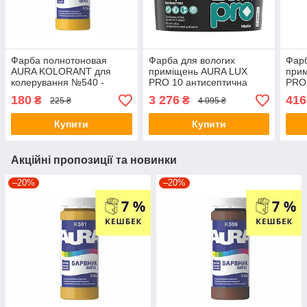
Фарба полнотоновая
Фарба для вологих
Фарб
AURA KOLORANT для
приміщень AURA LUX
при
колерування №540 -
PRO 10 антисептична
PRO 
золотий 0,5 л
4,75л
0,95
180
3 276
416
₴
₴
225 ₴
4 095 ₴
Купити
Купити
Акційні пропозиції та новинки
–20%
–20%