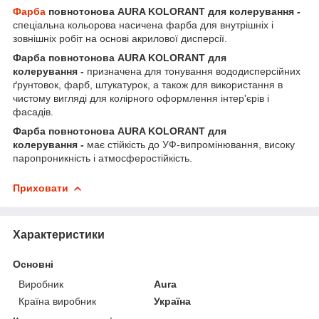
Фарба
повнотонова AURA KOLORANT для колерування -
спеціальна кольорова насичена фарба для внутрішніх і
зовнішніх робіт на основі акрилової дисперсії.
Фарба повнотонова AURA KOLORANT для
колерування -
призначена для тонування вододисперсійних
ґрунтовок, фарб, штукатурок, а також для використання в
чистому вигляді для колірного оформлення інтер'єрів і
фасадів.
Фарба повнотонова AURA KOLORANT для
колерування -
має стійкість до УФ-випромінювання, високу
паропроникність і атмосферостійкість.
Приховати
Характеристики
Основні
Виробник
Aura
Країна виробник
Україна