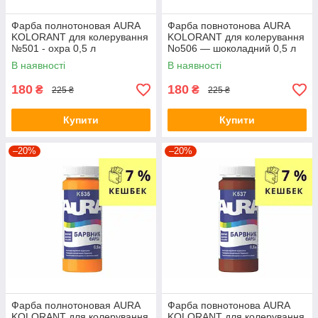
Фарба полнотоновая AURA
Фарба повнотонова AURA
KOLORANT для колерування
KOLORANT для колерування
№501 - охра 0,5 л
No506 — шоколадний 0,5 л
В наявності
В наявності
180
180
₴
₴
225 ₴
225 ₴
Купити
Купити
–20%
–20%
Фарба полнотоновая AURA
Фарба повнотонова AURA
KOLORANT для колерування
KOLORANT для колерування