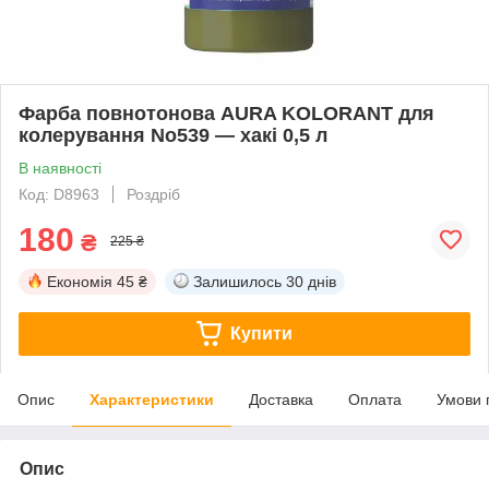
Фарба повнотонова AURA KOLORANT для
колерування No539 — хакі 0,5 л
В наявності
Код: D8963
Роздріб
180
₴
225 ₴
Економія
45 ₴
Залишилось
30 днів
Купити
Опис
Характеристики
Доставка
Оплата
Умови 
Опис