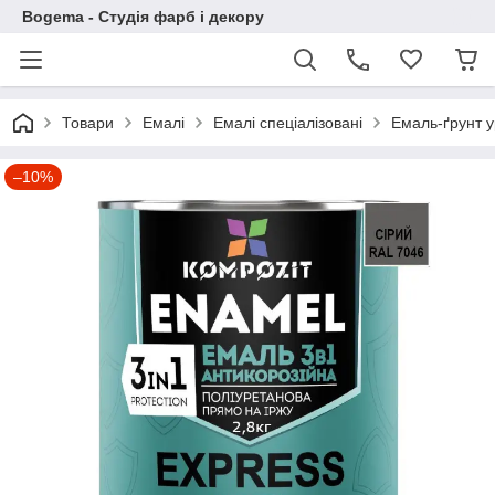
Bogema - Студія фарб і декору
Товари
Емалі
Емалі спеціалізовані
Емаль-ґрунт у
–10%