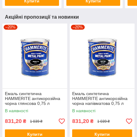
Купити
Купити
Акційні пропозиції та новинки
–20%
–20%
Емаль синтетична
Емаль синтетична
HAMMERITE антикорозійна
HAMMERITE антикорозійна
чорна глянсова 0,75 л
чорна напівматова 0,75 л
В наявності
В наявності
831,20
831,20
₴
₴
1 039 ₴
1 039 ₴
Купити
Купити