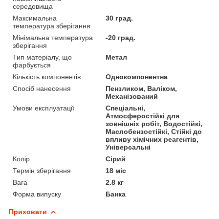
середовища
Максимальна
30 град.
температура зберігання
Мінімальна температура
-20 град.
зберігання
Тип матеріалу, що
Метал
фарбується
Кількість компонентів
Однокомпонентна
Спосіб нанесення
Пензликом, Валіком,
Механізований
Умови експлуатації
Спеціальні,
Атмосферостійкі для
зовнішніх робіт, Водостійкі,
Маслобензостійкі, Стійкі до
впливу хімічних реагентів,
Універсальні
Колір
Сірий
Термін зберігання
18 міс
Вага
2.8 кг
Форма випуску
Банка
Приховати