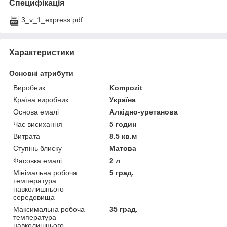
Специфікація
3_v_1_express.pdf
Характеристики
Основні атрибути
Виробник
Kompozit
Країна виробник
Україна
Основа емалі
Алкідно-уретанова
Час висихання
5 годин
Витрата
8.5 кв.м
Ступінь блиску
Матова
Фасовка емалі
2 л
Мінімальна робоча
5 град.
температура
навколишнього
середовища
Максимальна робоча
35 град.
температура
навколишнього