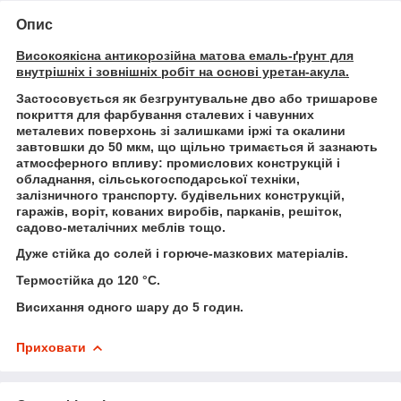
Опис
Високоякісна антикорозійна матова емаль-ґрунт для
внутрішніх і зовнішніх робіт на основі уретан-акула.
Застосовується як
безгрунтувальне дво або тришарове
покриття для фарбування сталевих і чавунних
металевих поверхонь зі залишками іржі та окалини
завтовшки до 50 мкм, що щільно тримається й зазнають
атмосферного впливу: промислових конструкцій і
обладнання, сільськогосподарської техніки,
залізничного транспорту. будівельних конструкцій,
гаражів, воріт, кованих виробів, парканів, решіток,
садово-металічних меблів тощо.
Дуже стійка до солей і горюче-мазкових матеріалів.
Термостійка до 120 °C.
Висихання одного шару до 5 годин.
Приховати