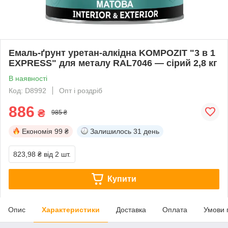
Емаль-ґрунт уретан-алкідна KOMPOZIT "3 в 1
EXPRESS" для металу RAL7046 — сірий 2,8 кг
В наявності
Код: D8992
Опт і роздріб
886
₴
985 ₴
Економія
99 ₴
Залишилось
31 день
823,98 ₴
від 2 шт.
Купити
Опис
Характеристики
Доставка
Оплата
Умови 