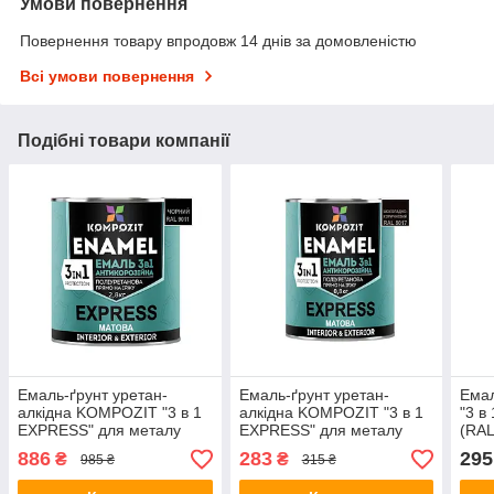
Умови повернення
Повернення товару впродовж 14 днів за домовленістю
Всі умови повернення
Подібні товари компанії
Емаль-ґрунт уретан-
Емаль-ґрунт уретан-
Емал
алкідна KOMPOZIT "3 в 1
алкідна KOMPOZIT "3 в 1
"3 в
EXPRESS" для металу
EXPRESS" для металу
(RAL
RAL9011 — чорний 2,8 кг
RAL8017 — шоколадно-
886
283
295
₴
₴
985 ₴
315 ₴
коричневий 0,8 кг