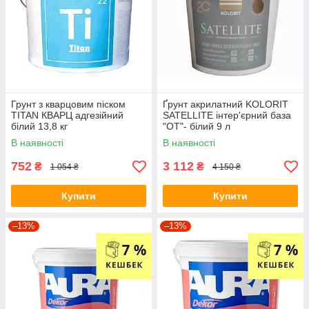
Грунт з кварцовим піском
Ґрунт акрилатний KOLORIT
TITAN КВАРЦ адгезійний
SATELLITE інтер'єрний база
білий 13,8 кг
"OT"- білий 9 л
В наявності
В наявності
752
3 112
₴
₴
1 054 ₴
4 150 ₴
Купити
Купити
–13%
–13%