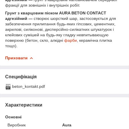
фракції для зовнішніх і внутрішніх робіт.
Грунт з кварцовим піском AURA BETON CONTACT
адгезійний ―
створює шорсткий шар, застосовується для
забезпечення прилипання будь-яких гіпсових, цементних,
акрилові, силіконові, дисперсійно-силікатних штукатурок і
клейових сумішей на будь-яку гладку невпитывающую
поверхню (бетон, скло, алкідні
фарби
, керамічна плитка
тощо).
Приховати
Специфікація
beton_kontakt.pdf
Характеристики
Основні
Виробник
Aura