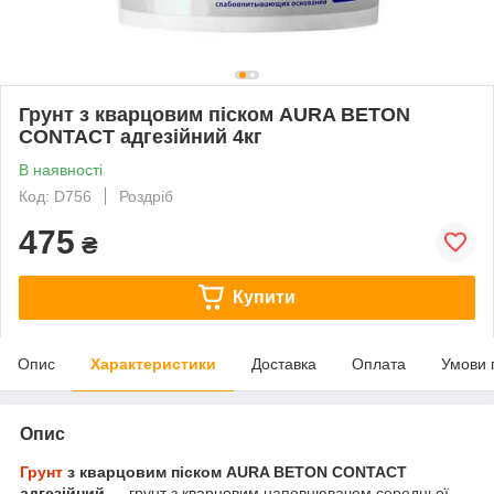
Грунт з кварцовим піском AURA BETON
CONTACT адгезійний 4кг
В наявності
Код: D756
Роздріб
475
₴
Купити
Опис
Характеристики
Доставка
Оплата
Умови 
Опис
Грунт
з кварцовим піском AURA BETON CONTACT
адгезійний ―
грунт з кварцовим наповнювачем середньої