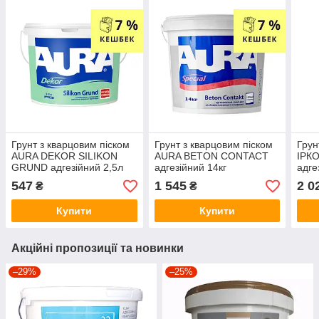
Грунт з кварцовим піском
Грунт з кварцовим піском
Грун
AURA DEKOR SILIKON
AURA BETON CONTACT
ІРК
GRUND адгезійний 2,5л
адгезійний 14кг
адге
547
1 545
2 0
₴
₴
Купити
Купити
Акційні пропозиції та новинки
–29%
–25%