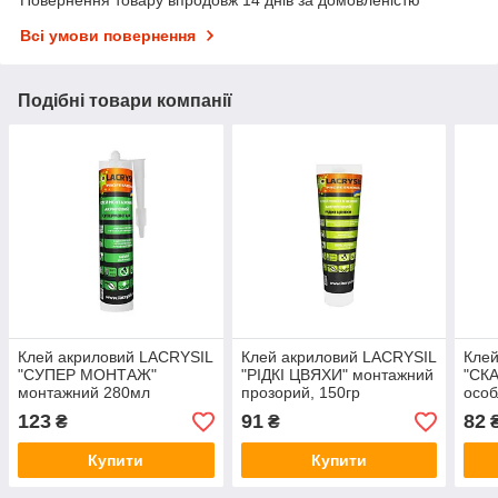
Всі умови повернення
Подібні товари компанії
Клей акриловий LACRYSIL
Клей акриловий LACRYSIL
Клей
"СУПЕР МОНТАЖ"
"РІДКІ ЦВЯХИ" монтажний
"СК
монтажний 280мл
прозорий, 150гр
особ
123
91
82
₴
₴
Купити
Купити