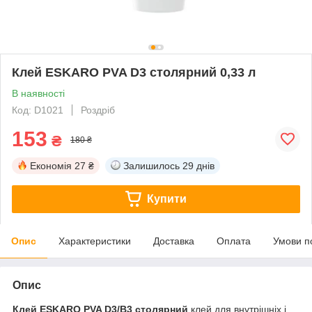
Клей ESKARO PVA D3 столярний 0,33 л
В наявності
Код: D1021
Роздріб
153
₴
180 ₴
Економія
27 ₴
Залишилось
29 днів
Купити
Опис
Характеристики
Доставка
Оплата
Умови п
Опис
Клей ESKARO PVA D3/B3 столярний
клей для внутрішніх і