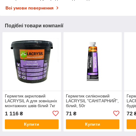
Всі умови повернення
Подібні товари компанії
Герметик акриловий
Герметик силіконовий
Герм
LACRYSIL А для зовнішніх
LACRYSIL "САНІТАРНИЙ",
LAC
монтажних швів білий 7кг
білий, 50г
буді
1 116
71
72
₴
₴
Купити
Купити