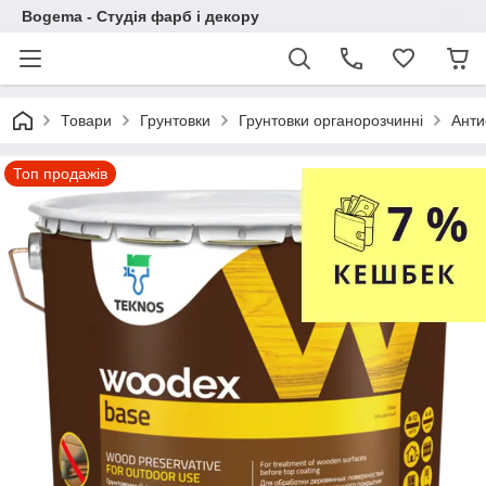
Bogema - Студія фарб і декору
Товари
Грунтовки
Грунтовки органорозчинні
Анти
Топ продажів