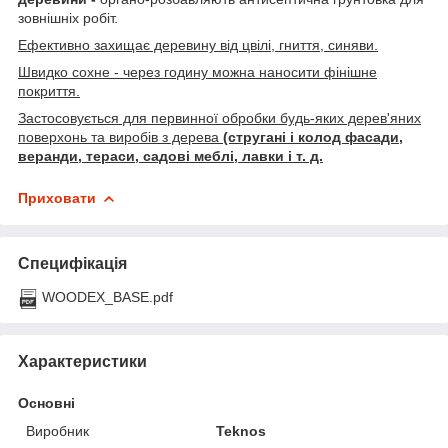
зовнішніх робіт.
Ефективно захищає деревину від цвілі, гниття, синяви.
Швидко сохне - через годину можна наносити фінішне
покриття.
Застосовується для первинної обробки будь-яких дерев'яних
поверхонь та виробів з дерева
(стругані і колод фасади,
веранди, тераси, садові меблі, лавки і т. д.
Приховати
Специфікація
WOODEX_BASE.pdf
Характеристики
Основні
Виробник
Teknos