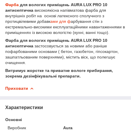
Фарба
для вологих приміщень AURA LUX PRO 10
антисептична
високоякісна напівматова фарба для
внутрішніх робіт на основі латексного сполучного з
протицвілевими добавк
ами для ф
арбування стін з
екстремально-високими експлуатаційними навантаженнями в
приміщеннях із високою вологістю (кухні, ванні тощо).
Фарба для вологих приміщень AURA LUX PRO 10
антисептична
застосовується за новими або раніше
пофарбованими основами ( бетон, газобетон, гіпсокартон,
зашпатльованим поверхнями), містить віск, що полегшує
очищення.
Витримує жорстке та приватне вологе прибирання,
зокрема дезінфікувальні препарати.
Приховати
Характеристики
Основні
Виробник
Aura