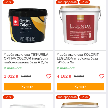
–25%
Топ продажів
–25%
Фарба акрилова TIKKURILA
Фарба акрилова KOLORIT
OPTIVA COLOUR інтер'єрна
LEGENDA інтер'єрна база
глибоко-матова база А 2,7л
"А"-біла 9л
В наявності
В наявності
1 012
4 162
₴
₴
1 350 ₴
5 550 ₴
Купити
Купити
–25%
Топ продажів
–25%