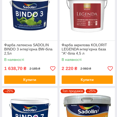
Фарба латексна SADOLIN
Фарба акрилова KOLORIT
BINDO 3 інтер'єрна ВW-біла
LEGENDA інтер'єрна база
2,5л
"А"-біла 4,5 л
В наявності
В наявності
1 638,70
2 220
₴
₴
2 185 ₴
2 960 ₴
Купити
Купити
–25%
Топ продажів
–25%