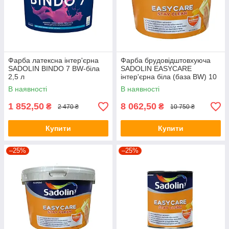
Фарба латексна інтер'єрна
Фарба брудовідштовхуюча
SADOLIN BINDO 7 ВW-біла
SADOLIN EASYCARE
2,5 л
інтер'єрна біла (база ВW) 10
л
В наявності
В наявності
1 852,50
8 062,50
₴
₴
2 470 ₴
10 750 ₴
Купити
Купити
–25%
–25%