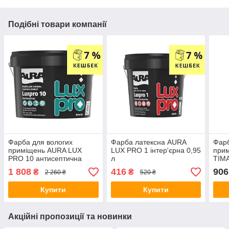
Подібні товари компанії
Фарба для вологих
Фарба латексна AURA
Фарб
приміщень AURA LUX
LUX PRO 1 інтер'єрна 0,95
при
PRO 10 антисептична
л
TIM
4,75л
анти
1 808
416
906
₴
₴
2 260 ₴
520 ₴
1) 0,
Купити
Купити
Акційні пропозиції та новинки