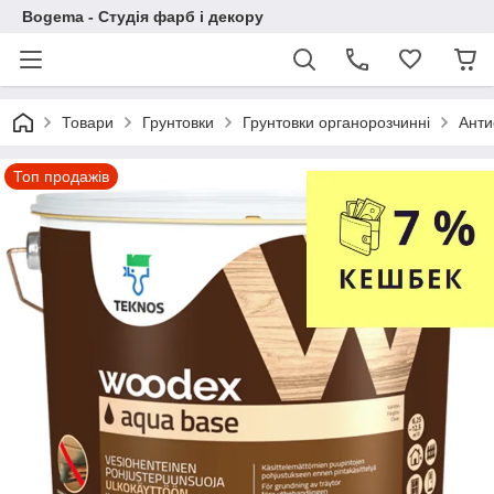
Bogema - Студія фарб і декору
Товари
Грунтовки
Грунтовки органорозчинні
Анти
Топ продажів