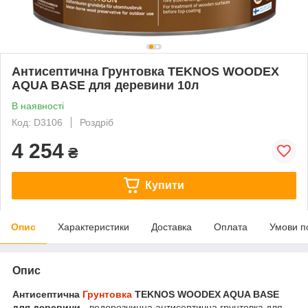
Антисептична Грунтовка TEKNOS WOODEX
AQUA BASE для деревини 10л
В наявності
Код: D3106
Роздріб
4 254
₴
Купити
Опис
Характеристики
Доставка
Оплата
Умови п
Опис
Антисептична
Грунтовка
TEKNOS WOODEX AQUA BASE
для деревини -
водорозчинна антисептична грунтовка для