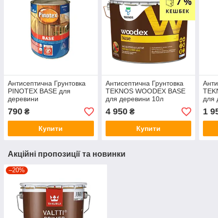
Антисептична Грунтовка
Антисептична Грунтовка
Анти
PINOTEX BASE для
TEKNOS WOODEX BASE
TEK
деревини
для деревини 10л
для 
глубокоматоваяая 1л
790
4 950
1 9
₴
₴
Купити
Купити
Акційні пропозиції та новинки
–20%