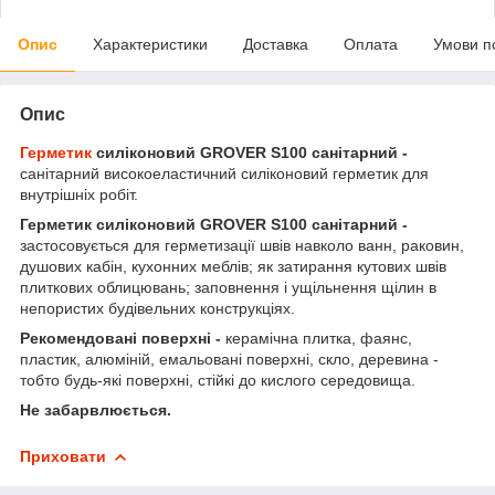
Опис
Характеристики
Доставка
Оплата
Умови п
Опис
Герметик
силіконовий GROVER S100 санітарний -
санітарний високоеластичний силіконовий герметик для
внутрішніх робіт.
Герметик силіконовий GROVER S100 санітарний -
застосовується для герметизації швів навколо ванн, раковин,
душових кабін, кухонних меблів; як затирання кутових швів
плиткових облицювань; заповнення і ущільнення щілин в
непористих будівельних конструкціях.
Рекомендовані поверхні -
керамічна плитка, фаянс,
пластик, алюміній, емальовані поверхні, скло, деревина -
тобто будь-які поверхні, стійкі до кислого середовища.
Не забарвлюється.
Приховати