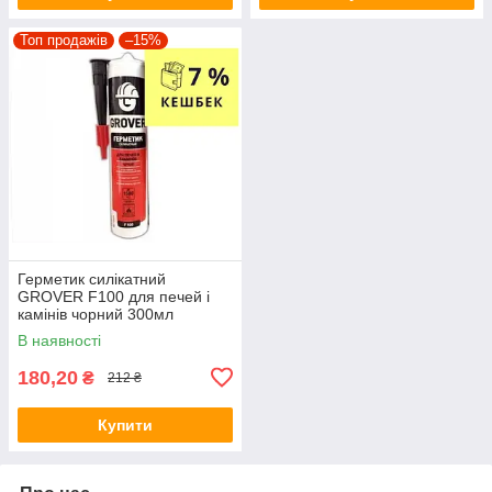
Топ продажів
–15%
Герметик силікатний
GROVER F100 для печей і
камінів чорний 300мл
В наявності
180,20
₴
212 ₴
Купити