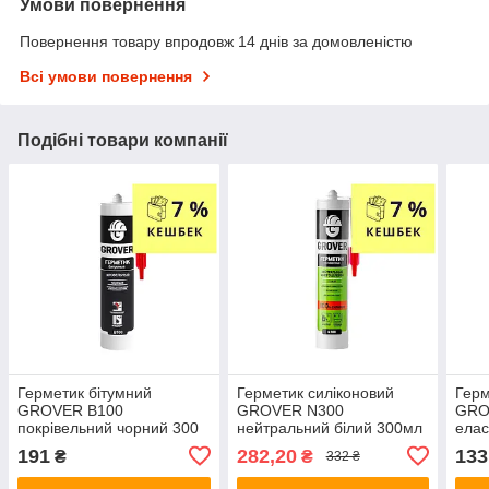
Умови повернення
Повернення товару впродовж 14 днів за домовленістю
Всі умови повернення
Подібні товари компанії
Герметик бітумний
Герметик силіконовий
Герм
GROVER В100
GROVER N300
GRO
покрівельний чорний 300
нейтральний білий 300мл
елас
мл
191
282,20
133
₴
₴
332 ₴