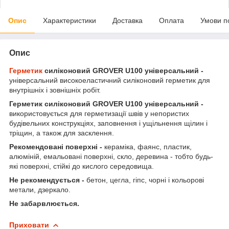
Опис
Характеристики
Доставка
Оплата
Умови п
Опис
Герметик
силіконовий GROVER U100 універсальний -
універсальний високоеластичний силіконовий герметик для
внутрішніх і зовнішніх робіт.
Герметик силіконовий GROVER U100 універсальний -
використовується для герметизації швів у непористих
будівельних конструкціях, заповнення і ущільнення щілин і
тріщин, а також для засклення.
Рекомендовані поверхні -
кераміка, фаянс, пластик,
алюміній, емальовані поверхні, скло, деревина - тобто будь-
які поверхні, стійкі до кислого середовища.
Не рекомендується -
бетон, цегла, гіпс, чорні і кольорові
метали, дзеркало.
Не забарвлюється.
Приховати