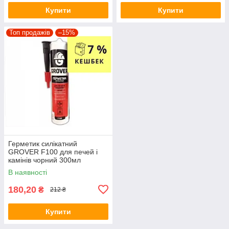
Купити
Купити
Топ продажів
–15%
Герметик силікатний
GROVER F100 для печей і
камінів чорний 300мл
В наявності
180,20
₴
212 ₴
Купити