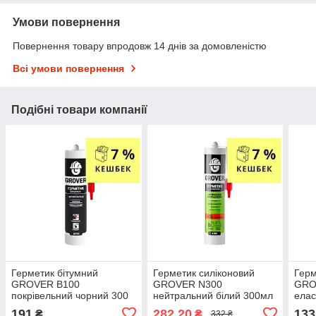
Умови повернення
Повернення товару впродовж 14 днів за домовленістю
Всі умови повернення
Подібні товари компанії
Герметик бітумний
Герметик силіконовий
Герм
GROVER В100
GROVER N300
GRO
покрівельний чорний 300
нейтральний білий 300мл
елас
мл
191
282,20
133
₴
₴
332 ₴