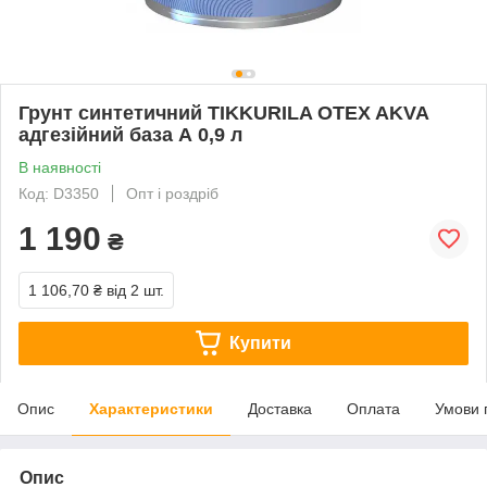
Грунт синтетичний TIKKURILA OTEX AKVA
адгезійний база А 0,9 л
В наявності
Код: D3350
Опт і роздріб
1 190
₴
1 106,70 ₴
від 2 шт.
Купити
Опис
Характеристики
Доставка
Оплата
Умови 
Опис