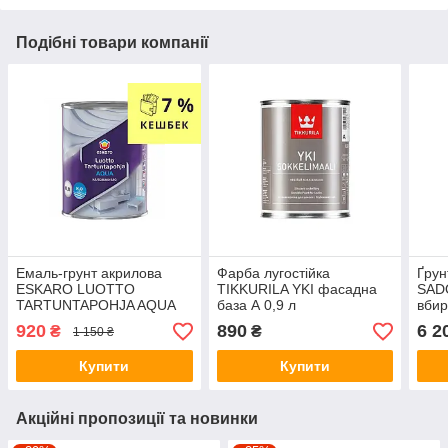
Подібні товари компанії
Емаль-грунт акрилова
Фарба лугостійка
Ґрун
ESKARO LUOTTO
TIKKURILA YKI фасадна
SAD
TARTUNTAPOHJA AQUA
база А 0,9 л
вбир
адгезійна біла 0,9 л
біли
920
890
6 2
₴
₴
1 150 ₴
Купити
Купити
Акційні пропозиції та новинки