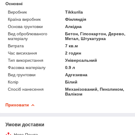
Основні
Виробник
Tikkurila
Країна виробник
Фінляндія
Основа грунтовки
Алкідна
Вид оброблюваного
Бетон, Гіпсокартон, Дерево,
матеріалу
Метал, Штукатурка
Витрата
7 кв.м
Час висихання
2 годин
Тип використання
Універсальний
Фасовка матеріалу
0.9 л
Вид грунтовки
Адгезивна
Колір
Білий
Спосіб нанесення
Механізований, Пензликом,
Валіком
Приховати
Умови доставки
Нова Пошта