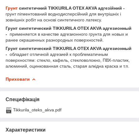
Грунт
синтетичний TIKKURILA OTEX AKVA адгезійний -
грунт пігментований воднодисперсійний для внутрішніх і
зовнішніх робіт на основі синтетичного латексу.
Грунт синтетический TIKKURILA OTEX AKVA адгезионный
-
применяется в качестве адгезионного грунта для новых и
ранее окрашенных разнородных поверхностей.
Грунт синтетический TIKKURILA OTEX AKVA адгезионный
-
обладает отличной адгезией к проблематичным
поверхностям: стекло, кафель, стекловолокно, ПВХ-пластик,
алюминий, оцинкованная сталь, старая алкідна краска и т.п.
Приховати
Специфікація
Tikkurila_oteks_akva.pdf
Характеристики