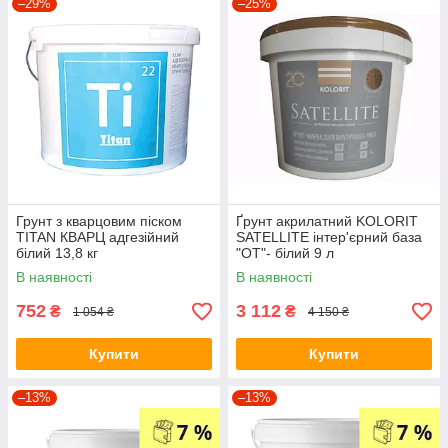
–29%
–25%
Грунт з кварцовим піском
Ґрунт акрилатний KOLORIT
TITAN КВАРЦ адгезійний
SATELLITE інтер'єрний база
білий 13,8 кг
"OT"- білий 9 л
В наявності
В наявності
752
3 112
₴
₴
1 054 ₴
4 150 ₴
Купити
Купити
–13%
–13%