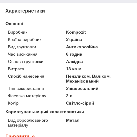
Характеристики
Основні
Виробник
Kompozit
Країна виробник
Україна
Вид грунтовки
Антикорозійна
Час висихання
6 годин
Основа грунтовки
Алкідна
Витрата
13 кв.м
Спосіб нанесення
Пензликом, Валіком,
Механізований
Тип використання
Універсальний
Фасовка матеріалу
2 л
Колір
Світло-сірий
Користувальницькі характеристики
Вид оброблюваного
Метал
матеріалу
Приховати