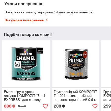
Умови повернення
Повернення товару впродовж 14 днів за домовленістю
Всі умови повернення
Подібні товари компанії
Емаль-ґрунт уретан-
Грунт алкідний KOMPOZIT
Грун
алкідна KOMPOZIT "3 в 1
ГФ-021 антикорозійний
EXP
EXPRESS" для металу
червоно-коричневий 0,9 кг
анти
RAL9011 — чорний 2,8 кг
сірий
886
208
259
₴
₴
985 ₴