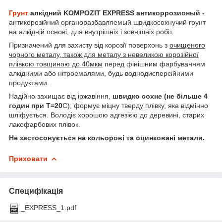
Грунт
алкідний KOMPOZIT EXPRESS антикоррозионый -
антикорозійний органоразбавляемый швидкосохнучий грунт
на алкідній основі, для внутрішніх і зовнішніх робіт.
Призначений для захисту від корозії поверхонь з
очищеного
чорного металу, також для металу з невеликою корозійної
плівкою товщиною до 40мкм
перед фінішним фарбуванням
алкідними або нітроемалями, будь воднодисперсійними
продуктами.
Надійно захищає від іржавіння,
швидко сохне (не більше 4
годин при Т=20
С), формує міцну тверду плівку, яка відмінно
шліфується. Володіє хорошою адгезією до деревині, старих
лакофарбових плівок.
Не застосовується на кольорові та оцинковані метали.
Приховати
Специфікація
_EXPRESS_1.pdf