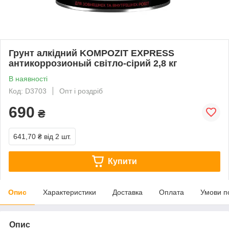
Грунт алкідний KOMPOZIT EXPRESS
антикоррозионый світло-сірий 2,8 кг
В наявності
Код: D3703
Опт і роздріб
690
₴
641,70 ₴
від 2 шт.
Купити
Опис
Характеристики
Доставка
Оплата
Умови п
Опис