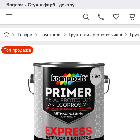
Bogema - Студія фарб і декору
Товари
Грунтовки
Грунтовки органорозчинні
Грун
Топ продажів