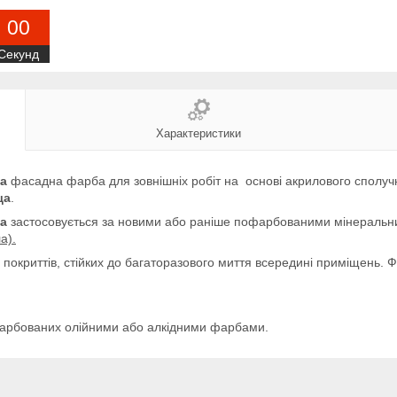
0
0
Секунд
Характеристики
на
фасадна фарба для зовнішніх робіт на основі акрилового сполу
ща
.
на
застосовується за новими або раніше пофарбованими мінеральн
а).
покриттів, стійких до багаторазового миття всередині приміщень. 
арбованих олійними або алкідними фарбами.