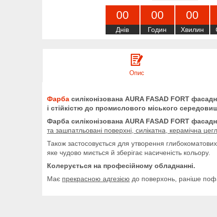
0
0
0
0
0
0
Днів
Годин
Хвилин
Опис
Фарба
силіконізована AURA FASAD FORT фасад
і стійкістю до промислового міського середови
Фарба силіконізована AURA FASAD FORT фасад
та зашпатльовані поверхні, силікатна, керамічна цегл
Також застосовується для утворення глибокоматових 
яке чудово миється й зберігає насиченість кольору.
Колерується на професійному обладнанні.
Має
прекрасною адгезією
до поверхонь, раніше поф