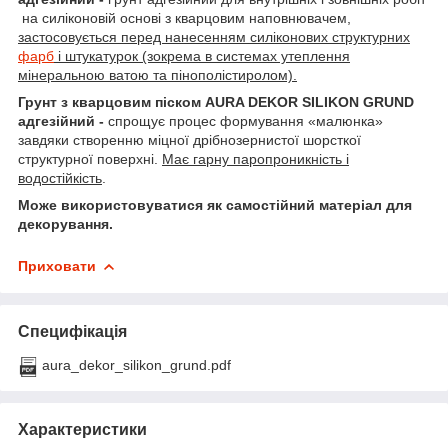
на силіконовій основі з кварцовим наповнювачем,
застосовується перед нанесенням силіконових структурних
фарб
і штукатурок (зокрема в системах утеплення
мінеральною ватою та пінополістиролом).
Грунт з кварцовим піском AURA DEKOR SILIKON GRUND
адгезійний -
спрощує процес формування «малюнка»
завдяки створенню міцної дрібнозернистої шорсткої
структурної поверхні.
Має гарну паропроникність і
водостійкість
.
Може використовуватися як самостійний матеріал для
декорування.
Приховати
Специфікація
aura_dekor_silikon_grund.pdf
Характеристики