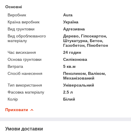
Основні
Виробник
Aura
Країна виробник
Україна
Вид грунтовки
Адгезивна
Вид оброблюваного
Дерево, Гіпсокартон,
матеріалу
Штукатурка, Бетон,
Газобетон, Пінобетон
Час висихання
24 годин
Основа грунтовки
Силіконова
Витрата
5 кв.м
Спосіб нанесення
Пензликом, Валіком,
Механізований
Тип використання
Універсальний
Фасовка матеріалу
2.5 л
Колір
Білий
Приховати
Умови доставки