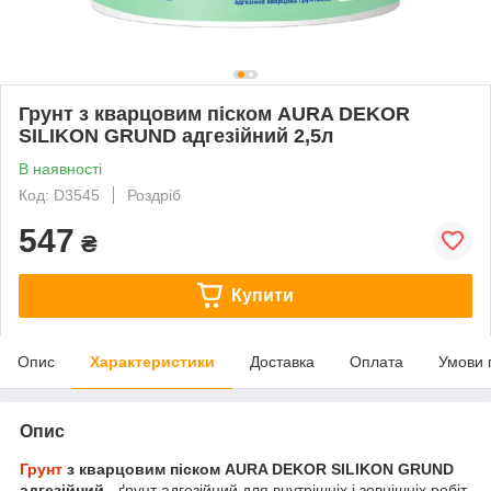
Грунт з кварцовим піском AURA DEKOR
SILIKON GRUND адгезійний 2,5л
В наявності
Код: D3545
Роздріб
547
₴
Купити
Опис
Характеристики
Доставка
Оплата
Умови 
Опис
Грунт
з кварцовим піском AURA DEKOR SILIKON GRUND
адгезійний -
ґрунт адгезійний для внутрішніх і зовнішніх робіт