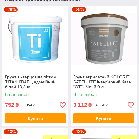
–29%
–25%
Грунт з кварцовим піском
Ґрунт акрилатний KOLORIT
TITAN КВАРЦ адгезійний
SATELLITE інтер'єрний база
білий 13,8 кг
"OT"- білий 9 л
В наявності
В наявності
752
3 112
₴
₴
1 054 ₴
4 150 ₴
Купити
Купити
–13%
–13%