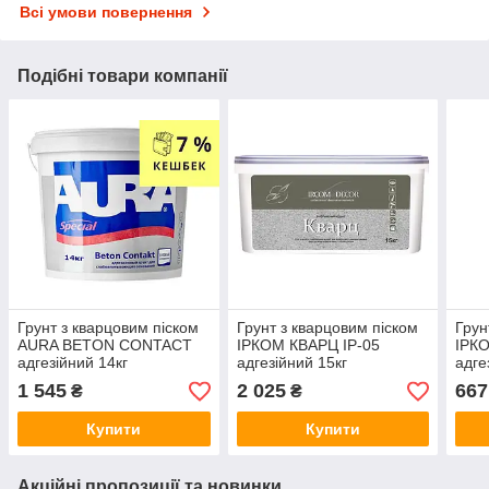
Всі умови повернення
Подібні товари компанії
Грунт з кварцовим піском
Грунт з кварцовим піском
Грун
AURA BETON CONTACT
ІРКОМ КВАРЦ ІР-05
ІРК
адгезійний 14кг
адгезійний 15кг
адге
1 545
2 025
667
₴
₴
Купити
Купити
Акційні пропозиції та новинки