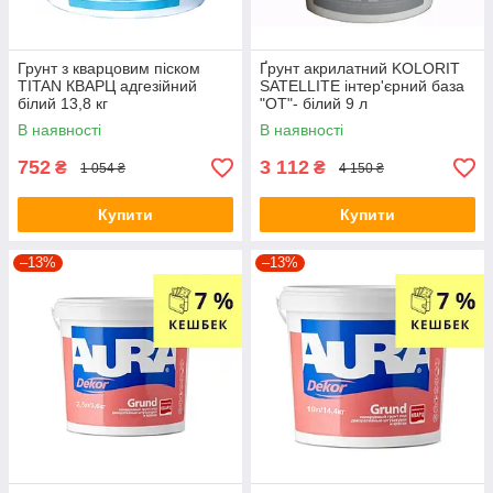
Грунт з кварцовим піском
Ґрунт акрилатний KOLORIT
TITAN КВАРЦ адгезійний
SATELLITE інтер'єрний база
білий 13,8 кг
"OT"- білий 9 л
В наявності
В наявності
752
3 112
₴
₴
1 054 ₴
4 150 ₴
Купити
Купити
–13%
–13%