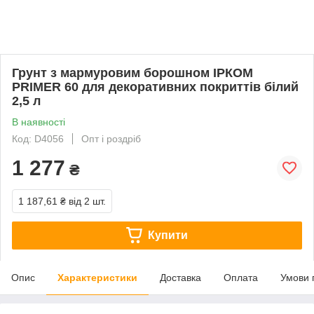
Грунт з мармуровим борошном ІРКОМ
PRIMER 60 для декоративних покриттів білий
2,5 л
В наявності
Код: D4056
Опт і роздріб
1 277
₴
1 187,61 ₴
від 2 шт.
Купити
Опис
Характеристики
Доставка
Оплата
Умови 