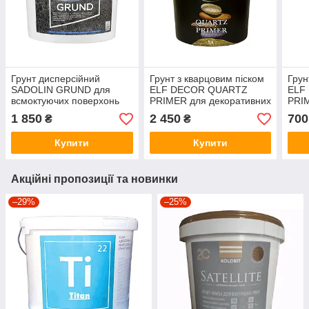
Грунт дисперсійний
Грунт з кварцовим піском
Грун
SADOLIN GRUND для
ELF DECOR QUARTZ
ELF
всмоктуючих поверхонь
PRIMER для декоративних
PRI
білий (база ВW) 2,5 л
штукатурок білий 5 л
деко
1 850
2 450
700
₴
₴
темн
Купити
Купити
Акційні пропозиції та новинки
–29%
–25%