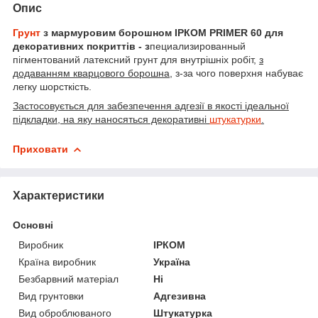
Опис
Грунт
з мармуровим борошном ІРКОМ PRIMER 60 для
декоративних покриттів - з
пециализированный
пігментований латексний грунт для внутрішніх робіт,
з
додаванням кварцового борошна
, з-за чого поверхня набуває
легку шорсткість.
Застосовується для забезпечення адгезії в якості ідеальної
підкладки, на яку наносяться декоративні
штукатурки
.
Приховати
Характеристики
Основні
Виробник
ІРКОМ
Країна виробник
Україна
Безбарвний матеріал
Ні
Вид грунтовки
Адгезивна
Вид оброблюваного
Штукатурка