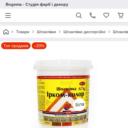
Bogema - Студія фарб і декору
Товари
Шпаклівки
Шпаклівки дисперсійні
Шпаклів
Топ продажів
–20%