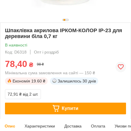
Шпаклівка акрилова ІРКОМ-КОЛОР IP-23 для
деревини біла 0,7 кг
В наявності
Код: D6318
Опт і роздріб
78,40
₴
98 ₴
Мінімальна сума замовлення на сайті — 150 ₴
Економія
19.60 ₴
Залишилось
30 днів
72,91 ₴
від 2 шт.
Купити
Опис
Характеристики
Доставка
Оплата
Умови п