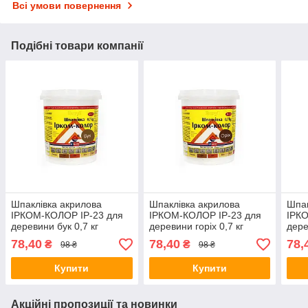
Всі умови повернення
Подібні товари компанії
Шпаклівка акрилова
Шпаклівка акрилова
Шпак
ІРКОМ-КОЛОР IP-23 для
ІРКОМ-КОЛОР IP-23 для
ІРК
деревини бук 0,7 кг
деревини горіх 0,7 кг
дере
78,40
78,40
78,
₴
₴
98 ₴
98 ₴
Купити
Купити
Акційні пропозиції та новинки