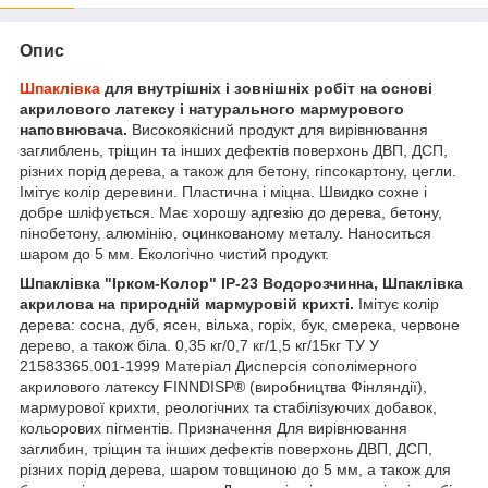
Опис
Шпаклівка
для внутрішніх і зовнішніх робіт на основі
акрилового латексу і натурального мармурового
наповнювача.
Високоякісний продукт для вирівнювання
заглиблень, тріщин та інших дефектів поверхонь ДВП, ДСП,
різних порід дерева, а також для бетону, гіпсокартону, цегли.
Імітує колір деревини. Пластична і міцна. Швидко сохне і
добре шліфується. Має хорошу адгезію до дерева, бетону,
пінобетону, алюмінію, оцинкованому металу. Наноситься
шаром до 5 мм. Екологічно чистий продукт.
Шпаклівка "Ірком-Колор" ІР-23 Водорозчинна, Шпаклівка
акрилова на природній мармуровій крихті.
Імітує колір
дерева: сосна, дуб, ясен, вільха, горіх, бук, смерека, червоне
дерево, а також біла. 0,35 кг/0,7 кг/1,5 кг/15кг ТУ У
21583365.001-1999 Матеріал Дисперсія сополімерного
акрилового латексу FINNDISP® (виробництва Фінляндії),
мармурової крихти, реологічних та стабілізуючих добавок,
кольорових пігментів. Призначення Для вирівнювання
заглибин, тріщин та інших дефектів поверхонь ДВП, ДСП,
різних порід дерева, шаром товщиною до 5 мм, а також для