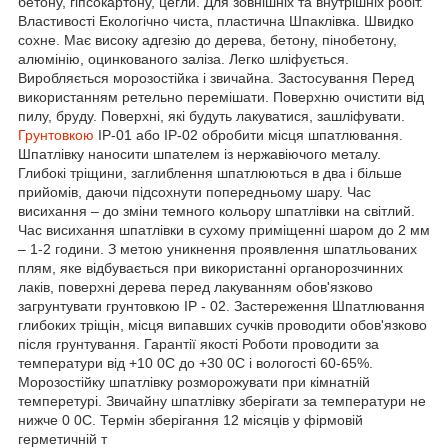
бетону, гіпсокартону, цегли. Для зовнішніх та внутрішніх робіт.
Властивості Екологічно чиста, пластична Шпаклівка. Швидко
сохне. Має високу адгезію до дерева, бетону, пінобетону,
алюмінію, оцинкованого заліза. Легко шліфується.
Виробляється морозостійка і звичайна. Застосування Перед
використанням ретельно перемішати. Поверхню очистити від
пилу, бруду. Поверхні, які будуть лакуватися, зашліфувати.
Грунтовкою
ІР-01 або ІР-02 обробити місця шпатлювання.
Шпатлівку наносити шпателем із нержавіючого металу.
Глибокі тріщини, заглиблення шпатлюються в два і більше
прийомів, даючи підсохнути попередньому шару. Час
висихання – до зміни темного кольору шпатлівки на світлий.
Час висихання шпатлівки в сухому приміщенні шаром до 2 мм
– 1-2 години. З метою уникнення проявлення шпатльованих
плям, яке відбувається при використанні органорозчинних
лаків, поверхні дерева перед лакуванням обов'язково
загрунтувати грунтовкою ІР - 02. Застереження Шпатлювання
глибоких тріщін, місця випавших сучків проводити обов'язково
після грунтування. Гарантії якості Роботи проводити за
температури від +10 0С до +30 0С і вологості 60-65%.
Морозостійку шпатлівку розморожувати при кімнатній
темперетурі. Звичайну шпатлівку зберігати за температури не
нижче 0 0С. Термін зберігання 12 місяців у фірмовій
герметичній т