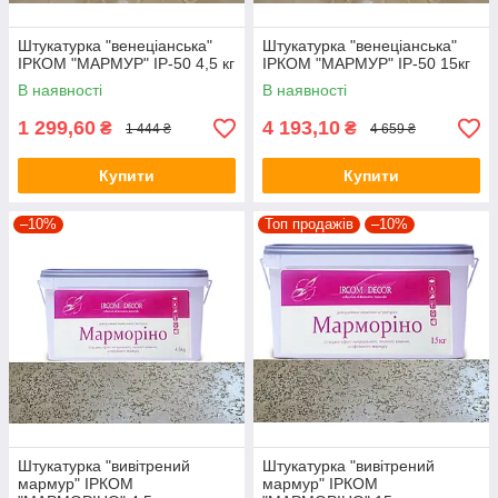
Штукатурка "венеціанська"
Штукатурка "венеціанська"
ІРКОМ "МАРМУР" ІР-50 4,5 кг
ІРКОМ "МАРМУР" ІР-50 15кг
В наявності
В наявності
1 299,60
4 193,10
₴
₴
1 444 ₴
4 659 ₴
Купити
Купити
–10%
Топ продажів
–10%
Штукатурка "вивітрений
Штукатурка "вивітрений
мармур" ІРКОМ
мармур" ІРКОМ