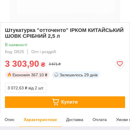
Штукатурка "отточенто" ІРКОМ КИТАЙСЬКИЙ
ШОВК СРІБНИЙ 2,5 л
В наявності
Код: D625
Опт і роздріб
3 303,90
₴
3 671 ₴
Економія
367.10 ₴
Залишилось
29 днів
3 072,63 ₴
від 2 шт.
Купити
Опис
Характеристики
Доставка
Оплата
Умови 