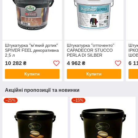
Штукатурка "м'який дотик"
Штукатурка "отточенто"
Штук
SPIVER FEEL декоративна
CAPADECOR STUCCO
ІРК
2,5 л
PERLA DI SILBER
ШОВ
декоративна 2,5 л
сріб
10 282
4 962
6 1
₴
₴
Купити
Купити
Акційні пропозиції та новинки
–25%
–15%