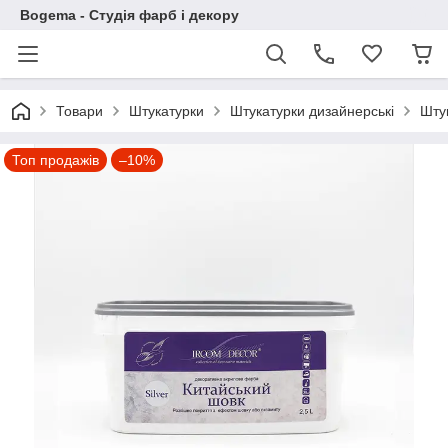
Bogema - Студія фарб і декору
Товари
Штукатурки
Штукатурки дизайнерські
Шту
Топ продажів
–10%