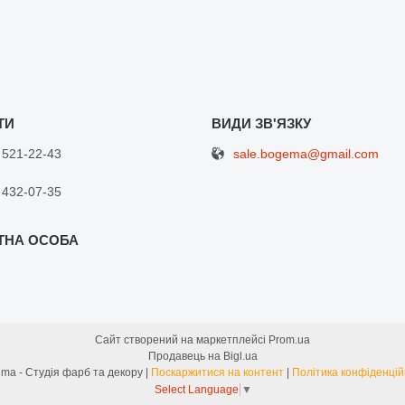
sale.bogema@gmail.com
 521-22-43
 432-07-35
Сайт створений на маркетплейсі
Prom.ua
Продавець на Bigl.ua
Bogema - Студія фарб та декору |
Поскаржитися на контент
|
Політика конфіденцій
Select Language
▼