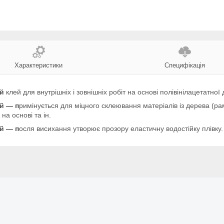
Характеристики
Специфікація
ий
клей для внутрішніх і зовнішніх робіт на основі полівінілацетатної 
й — п
римінується для міцного склеювання матеріалів із дерева (рам
на основі та ін.
й — п
осля висихання утворює прозору еластичну водостійку плівку. 