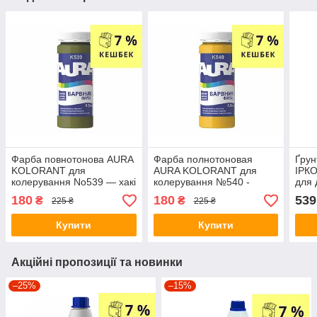
Фарба повнотонова AURA
Фарба полнотоновая
Ґрун
KOLORANT для
AURA KOLORANT для
ІРК
колерування No539 — хакі
колерування №540 -
для 
0,5 л
золотий 0,5 л
180
180
539
₴
₴
225 ₴
225 ₴
Купити
Купити
Акційні пропозиції та новинки
–25%
–15%