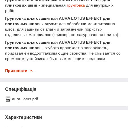
плиткових швів - з
пециальная
грунтовка
для внутрішніх
робіт.
Грунтовка влагозащитная AURA LOTUS EFFEKT для
плиточных швов - с
лужит для обработки межплиточных
швов, для защиты от влаги и загрязнений пористых
отделочных материалов (клинкер, неглазурованная плитка).
Грунтовка влагозащитная AURA LOTUS EFFEKT для
плиточных швов
- глубоко проникает в поверхность,
придавая ей водоотталкивающие свойства. Не смывается со
временем, устойчива к бытовым моющим средствам.
Приховати
Специфікація
aura_lotus.pdf
Характеристики