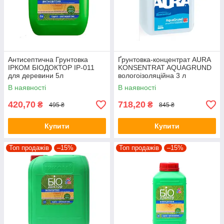
Антисептична Грунтовка
Ґрунтовка-концентрат AURA
ІРКОМ БІОДОКТОР ІР-011
KONSENTRAT AQUAGRUND
для деревини 5л
вологоізоляційна 3 л
В наявності
В наявності
420,70
718,20
₴
₴
495 ₴
845 ₴
Купити
Купити
Топ продажів
–15%
Топ продажів
–15%