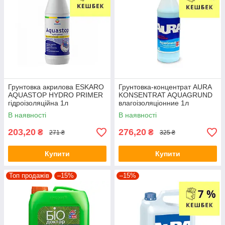
Грунтовка акрилова ESKARO
Грунтовка-концентрат AURA
AQUASTOP HYDRO PRIMER
KONSENTRAT AQUAGRUND
гідроізоляційна 1л
влагоізоляціонние 1л
В наявності
В наявності
203,20
276,20
₴
₴
271 ₴
325 ₴
Купити
Купити
Топ продажів
–15%
–15%