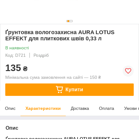
Ґрунтовка вологозахисна AURA LOTUS
EFFEKT для плиткових швів 0,33 л
В наявності
Код: D721
Роздріб
135
₴
Мінімальна сума замовлення на сайті — 150 ₴
Купити
Опис
Характеристики
Доставка
Оплата
Умови 
Опис
Ґрунтовка вологозахисна AURA LOTUS EFFEKT для