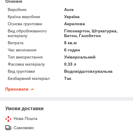
Основні
Виробник
Aura
Країна виробник
Україна
Основа грунтовки
Акрилова
Вид оброблюваного
Гіпсокартон, Штукатурка,
матеріалу
Бетон, Газобетон
Витрата
8 кв.м
Час висихання
6 годин
Тип використання
Універсальний
Фасовка матеріалу
0.33 л
Вид грунтовки
Водовідштовхувальна
Безбарвний матеріал
Так
Приховати
Умови доставки
Нова Пошта
Самовивіз