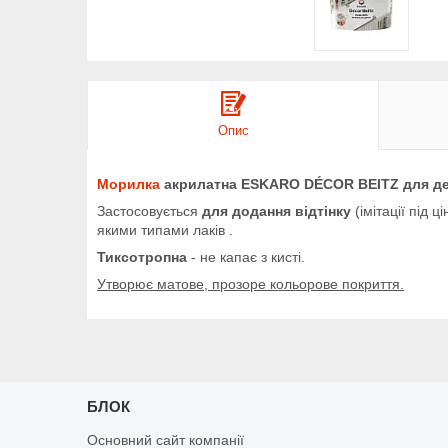
Опис
Морилка
акрилатна ESKARO DÉCOR BEITZ для д
Застосовується
для додання відтінку
(імітації під
якими типами лаків .
Тиксотропна
- не капає з кисті.
Утворює матове, прозоре кольорове покриття.
БЛОК
Основний сайт компанії