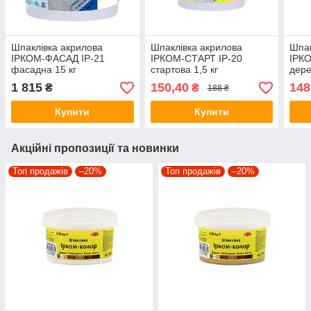
Шпаклівка акрилова
Шпаклівка акрилова
Шпак
ІРКОМ-ФАСАД IP-21
ІРКОМ-СТАРТ IP-20
ІРК
фасадна 15 кг
стартова 1,5 кг
дере
1 815
150,40
148
₴
₴
188 ₴
Купити
Купити
Акційні пропозиції та новинки
Топ продажів
–20%
Топ продажів
–20%