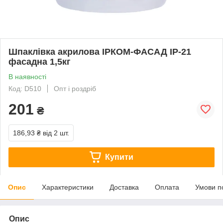
Шпаклівка акрилова ІРКОМ-ФАСАД IP-21
фасадна 1,5кг
В наявності
Код: D510
Опт і роздріб
201
₴
186,93 ₴
від 2 шт.
Купити
Опис
Характеристики
Доставка
Оплата
Умови п
Опис