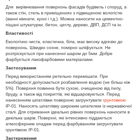
Для вирівнювання поверхонь фасадів будівель і споруд, а
також стін, стель в приміщеннях з підвищеною вологістю
(ванні кімнати, кухні і т.д.). Можна наносити на цементно-
піщані штукатурки, бетон, цеглу, дерево, ДВП, ДСП та ін.
Властивості
Екологічно чиста, еластична, біла, має високу адгезію до
поверхонь. Швидко сохне, помірно шліфується. Не
розтріскується при нанесенні шаром до 5мм. Добре
фарбується лакофарбовими матеріалами.
Застосування
Перед використанням ретельно перемішати. При
необхідності допускається розбавлення водою (не більш ніж
5%). Поверхня повинна бути сухою, очищеною від пилу,
бруду, а також від покриттів, які відшаровуються. Перед
нанесенням шпатлівки поверхню загрунтувати
грунтовкою
ІР-01. Наносять шпатлівку широким шпателем із нержавіючої
сталі. Для отримання ідеально рівних поверхонь наносити в
декілька шарів. Поверхні, які інтенсивно піддаються
атмосферним опадам перед фарбуванням загрунтувати
грунтівкою ІР-01.
Застереження