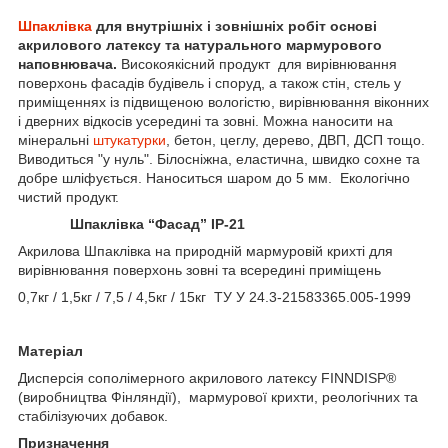
Шпаклівка
для внутрішніх і зовнішніх робіт основі
акрилового латексу та натурального мармурового
наповнювача.
Високоякісний продукт для вирівнювання
поверхонь фасадів будівель і споруд, а також стін, стель у
приміщеннях із підвищеною вологістю, вирівнювання віконних
і дверних відкосів усередині та зовні. Можна наносити на
мінеральні
штукатурки
, бетон, цеглу, дерево, ДВП, ДСП тощо.
Виводиться "у нуль". Білосніжна, еластична, швидко сохне та
добре шліфується. Наноситься шаром до 5 мм. Екологічно
чистий продукт.
Шпаклівка
“Фасад” ІР-21
Акрилова Шпаклівка на природній мармуровій крихті для
вирівнювання поверхонь зовні та всередині приміщень
0,7кг / 1,5кг / 7,5 / 4,5кг / 15кг ТУ У 24.3-21583365.005-1999
Матеріал
Дисперсія сополімерного акрилового латексу FINNDISP®
(виробництва Фінляндії), мармурової крихти, реологічних та
стабілізуючих добавок.
Призначення