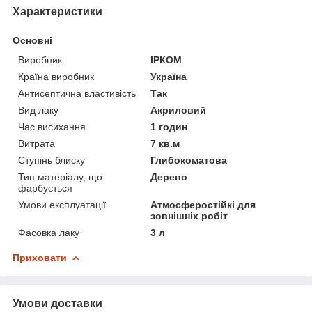
Характеристики
Основні
Виробник
ІРКОМ
Країна виробник
Україна
Антисептична властивість
Так
Вид лаку
Акриловий
Час висихання
1 годин
Витрата
7 кв.м
Ступінь блиску
Глибокоматова
Тип матеріалу, що
Дерево
фарбується
Умови експлуатації
Атмосферостійкі для
зовнішніх робіт
Фасовка лаку
3 л
Приховати
Умови доставки