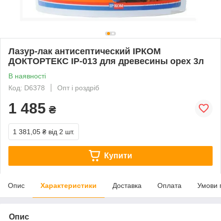
Лазур-лак антисептический ІРКОМ
ДОКТОРТЕКС ІР-013 для древесины орех 3л
В наявності
Код: D6378
Опт і роздріб
1 485
₴
1 381,05 ₴
від 2 шт.
Купити
Опис
Характеристики
Доставка
Оплата
Умови 
Опис