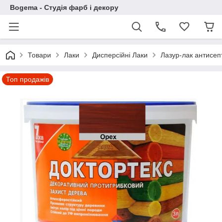
Bogema - Студія фарб і декору
Товари
Лаки
Дисперсійні Лаки
Лазур-лак антисе
Топ продажів