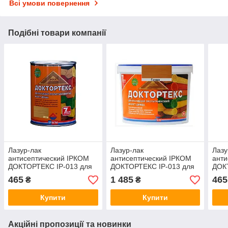
Всі умови повернення
Подібні товари компанії
Лазур-лак
Лазур-лак
Лазу
антисептический ІРКОМ
антисептический ІРКОМ
анти
ДОКТОРТЕКС ІР-013 для
ДОКТОРТЕКС ІР-013 для
ДОК
древесины сосна 0,8л
древесины груша 3л
древ
465
1 485
465
₴
₴
Купити
Купити
Акційні пропозиції та новинки