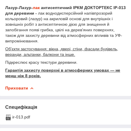
Лазур-Лазур-
лак
антисептичний ІРКМ ДОКТОРТЕКС ІР-013
для деревини -
лак воднодисперсійний напівпрозорий
кольоровий (лазур) на акриловій основі для внутрішніх і
зовнішніх робіт з антисептичною дією для знищення й
запобігання появі грибка, цвілі на дерев'яних поверхнях,
також для захисту деревини від атмосферних впливів та УФ-
випромінювання.
Об'єкти застосування: вікна, двері, стіни, фасади будівель,
веранди, альтанки, балкони та інше.
Підкреслює красу текстури деревини.
Гарантія захисту поверхні в атмосферних умовах — не
менш ніж 8 років.
Приховати
Специфікація
ir-013.pdf