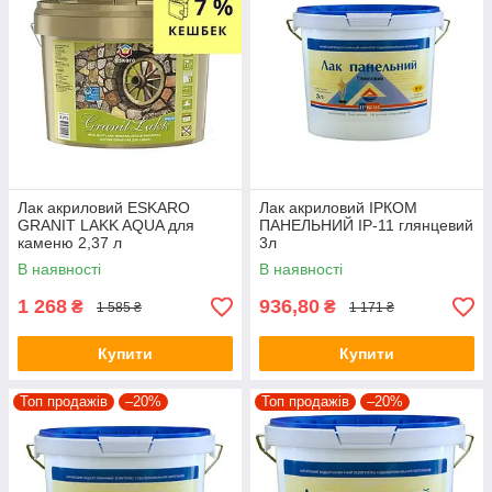
Лак акриловий ESKARO
Лак акриловий ІРКОМ
GRANIT LAKK AQUA для
ПАНЕЛЬНИЙ ІР-11 глянцевий
каменю 2,37 л
3л
В наявності
В наявності
1 268
936,80
₴
₴
1 585 ₴
1 171 ₴
Купити
Купити
Топ продажів
–20%
Топ продажів
–20%