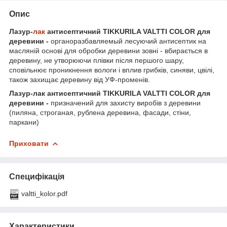
Опис
Лазур-
лак
антисептичний TIKKURILA VALTTI COLOR для
деревини -
органоразбавляемый лесуючий антисептик на
масляній основі для обробки деревини зовні - вбирається в
деревину, не утворюючи плівки після першого шару,
сповільнює проникнення вологи і вплив грибків, синяви, цвілі,
також захищає деревину від УФ-променів.
Лазур-лак антисептичний TIKKURILA VALTTI COLOR для
деревини -
призначений для захисту виробів з деревини
(пиляна, строганая, рублена деревина, фасади, стіни,
паркани)
Приховати
Специфікація
valtti_kolor.pdf
Характеристики