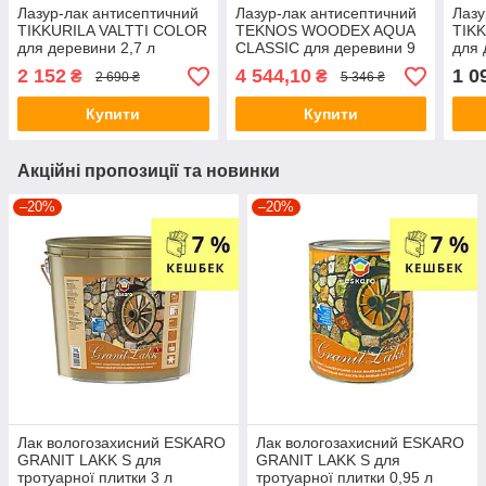
Лазур-лак антисептичний
Лазур-лак антисептичний
Лазу
TIKKURILA VALTTI COLOR
TEKNOS WOODEX AQUA
TIK
для деревини 2,7 л
CLASSIC для деревини 9
для 
л
2 152
4 544,10
1 0
₴
₴
2 690 ₴
5 346 ₴
Купити
Купити
Акційні пропозиції та новинки
–20%
–20%
Лак вологозахисний ESKARO
Лак вологозахисний ESKARO
GRANIT LAKK S для
GRANIT LAKK S для
тротуарної плитки 3 л
тротуарної плитки 0,95 л