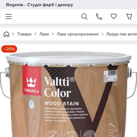
Bogema - Студія фарб і декору
Товари
Лаки
Лаки органорозчинні
Лазур-лак ант
–20%