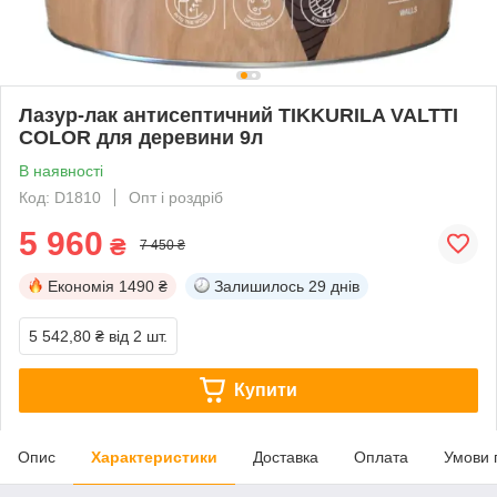
Лазур-лак антисептичний TIKKURILA VALTTI
COLOR для деревини 9л
В наявності
Код: D1810
Опт і роздріб
5 960
₴
7 450 ₴
Економія
1490 ₴
Залишилось
29 днів
5 542,80 ₴
від 2 шт.
Купити
Опис
Характеристики
Доставка
Оплата
Умови 