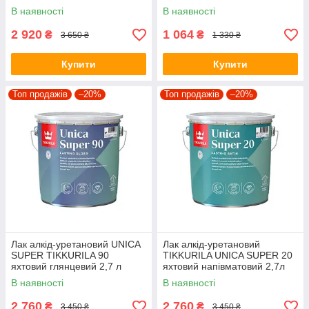
В наявності
В наявності
2 920
1 064
₴
₴
3 650 ₴
1 330 ₴
Купити
Купити
Топ продажів
–20%
Топ продажів
–20%
Лак алкід-уретановий UNICA
Лак алкід-уретановий
SUPER TIKKURILA 90
TIKKURILA UNICA SUPER 20
яхтовий глянцевий 2,7 л
яхтовий напівматовий 2,7л
В наявності
В наявності
2 760
2 760
₴
₴
3 450 ₴
3 450 ₴