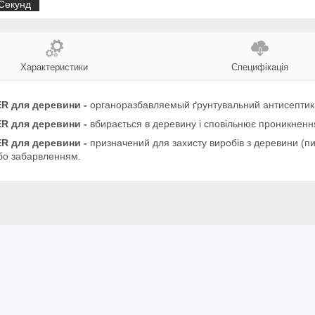
Секунд
Характеристики
Специфікація
R для деревини -
органоразбавляемый ґрунтувальний антисептик 
ER для деревини -
вбирається в деревину і сповільнює проникнення 
ER для деревини -
призначений для захисту виробів з деревини (п
бо забарвленням.