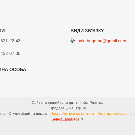
sale.bogema@gmail.com
 521-22-43
 432-07-35
Сайт створений на маркетплейсі
Prom.ua
Продавець на Bigl.ua
Bogema - Студія фарб та декору |
Поскаржитися на контент
|
Політика конфіденцій
Select Language
▼