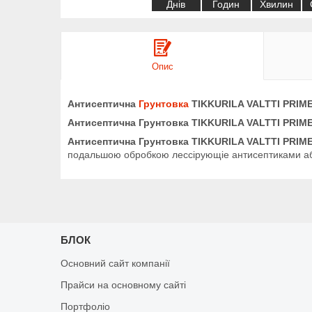
Днів
Годин
Хвилин
Опис
Антисептична
Грунтовка
TIKKURILA VALTTI PRIME
Антисептична Грунтовка TIKKURILA VALTTI PRIM
Антисептична Грунтовка TIKKURILA VALTTI PRIM
подальшою обробкою лессірующіе антисептиками а
БЛОК
Основний сайт компанії
Прайси на основному сайті
Портфоліо