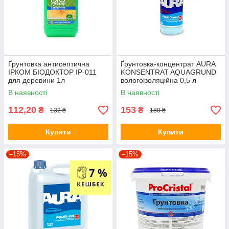
Ґрунтовка антисептична
Ґрунтовка-концентрат AURA
ІРКОМ БІОДОКТОР ІР-011
KONSENTRAT AQUAGRUND
для деревини 1л
вологоізоляційна 0,5 л
В наявності
В наявності
112,20
153
₴
₴
132 ₴
180 ₴
Купити
Купити
–15%
–15%