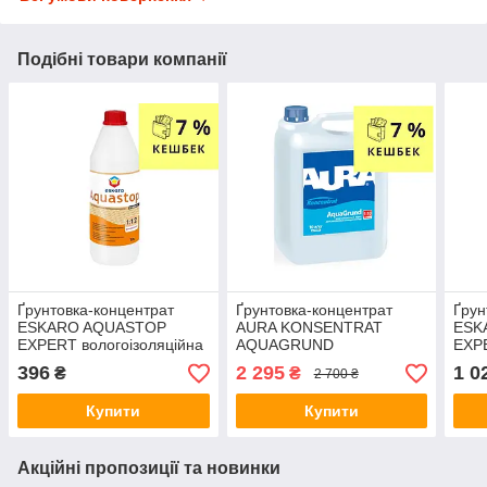
Подібні товари компанії
Ґрунтовка-концентрат
Ґрунтовка-концентрат
Ґрун
ESKARO AQUASTOP
AURA KONSENTRAT
ESK
EXPERT вологоізоляційна
AQUAGRUND
EXPE
1 л
вологоізоляційна 10 л
3 л
396
2 295
1 0
₴
₴
2 700 ₴
Купити
Купити
Акційні пропозиції та новинки