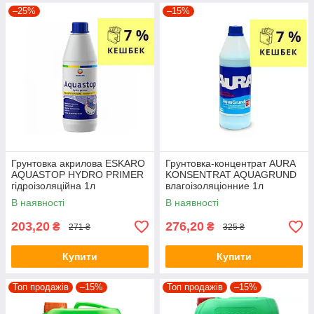
–25%
–15%
Грунтовка акрилова ESKARO
Грунтовка-концентрат AURA
AQUASTOP HYDRO PRIMER
KONSENTRAT AQUAGRUND
гідроізоляційна 1л
влагоізоляціонние 1л
В наявності
В наявності
203,20
276,20
₴
₴
271 ₴
325 ₴
Купити
Купити
Топ продажів
–15%
Топ продажів
–15%