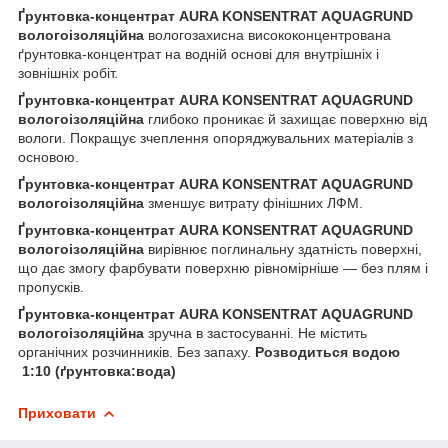
Ґрунтовка-концентрат AURA KONSENTRAT AQUAGRUND
вологоізоляційна
вологозахисна висококонцентрована
ґрунтовка-концентрат на водній основі для внутрішніх і
зовнішніх робіт.
Ґрунтовка-концентрат AURA KONSENTRAT AQUAGRUND
вологоізоляційна
глибоко проникає й захищає поверхню від
вологи. Покращує зчеплення опоряджувальних матеріалів з
основою.
Ґрунтовка-концентрат AURA KONSENTRAT AQUAGRUND
вологоізоляційна
зменшує витрату фінішних ЛФМ.
Ґрунтовка-концентрат AURA KONSENTRAT AQUAGRUND
вологоізоляційна
вирівнює поглинальну здатність поверхні,
що дає змогу фарбувати поверхню рівномірніше — без плям і
пропусків.
Ґрунтовка-концентрат AURA KONSENTRAT AQUAGRUND
вологоізоляційна
зручна в застосуванні. Не містить
органічних розчинників. Без запаху.
Розводиться водою
1:10 (ґрунтовка:вода)
Приховати