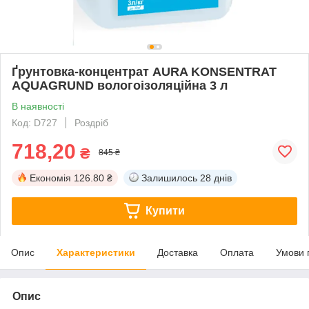
Ґрунтовка-концентрат AURA KONSENTRAT
AQUAGRUND вологоізоляційна 3 л
В наявності
Код: D727
Роздріб
718,20
₴
845 ₴
Економія
126.80 ₴
Залишилось
28 днів
Купити
Опис
Характеристики
Доставка
Оплата
Умови 
Опис