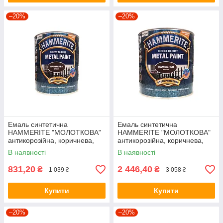
–20%
–20%
Емаль синтетична
Емаль синтетична
HAMMERITE "МОЛОТКОВА"
HAMMERITE "МОЛОТКОВА"
антикорозійна, коричнева,
антикорозійна, коричнева,
0,75 л
2,5 л
В наявності
В наявності
831,20
2 446,40
₴
₴
1 039 ₴
3 058 ₴
Купити
Купити
–20%
–20%