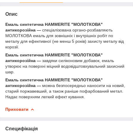
Опис
Емаль синтетична HAMMERITE "МОЛОТКОВА"
антикорозійна ―
спеціалізована органо-розбавляють
МОЛОТКОВА емаль для зовнішніх і внутрішніх робіт по
металу для ефективної (не менш 5 років) захисту металу від
корозії.
Емаль синтетична HAMMERITE "МОЛОТКОВА"
антикорозійна ―
завдяки силіконовим добавок, емаль
утворює на поверхні міцний водовідштовхувальний захисний
шар.
Емаль синтетична HAMMERITE "МОЛОТКОВА"
антикорозійна ―
можна безпосередньо наносити на новий,
старий поржавевший, а також раніше пофарбований метал.
Надає поверхням легкий ефект кування.
Приховати
Специфікація