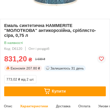
Емаль синтетична HAMMERITE
"МОЛОТКОВА" антикорозійна, сріблясто-
сіра, 0,75 л
В наявності
Код: D6120
Опт і роздріб
831,20
₴
1 039 ₴
Економія
207.80 ₴
Залишилось
31 день
773,02 ₴
від 2 шт.
Купити
Опис
Характеристики
Доставка
Оплата
Умови 