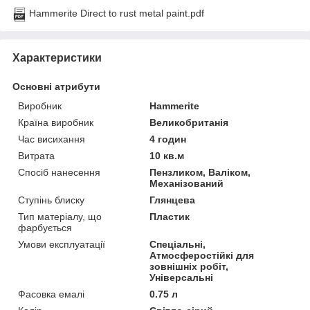
Hammerite Direct to rust metal paint.pdf
Характеристики
Основні атрибути
Виробник
Нammerite
Країна виробник
Великобританія
Час висихання
4 годин
Витрата
10 кв.м
Спосіб нанесення
Пензликом, Валіком,
Механізований
Ступінь блиску
Глянцева
Тип матеріалу, що
Пластик
фарбується
Умови експлуатації
Спеціальні,
Атмосферостійкі для
зовнішніх робіт,
Універсальні
Фасовка емалі
0.75 л