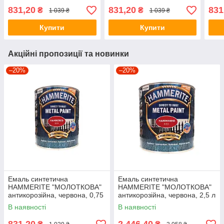
антикорозійна, коричнева,
антикорозійна, чорна, 0,75
глян
831,20
831,20
831
₴
₴
1 039 ₴
1 039 ₴
0,75 л
л
Купити
Купити
Акційні пропозиції та новинки
–20%
–20%
Емаль синтетична
Емаль синтетична
HAMMERITE "МОЛОТКОВА"
HAMMERITE "МОЛОТКОВА"
антикорозійна, червона, 0,75
антикорозійна, червона, 2,5 л
л
В наявності
В наявності